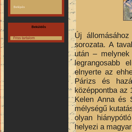
Beküldés
Új állomásához 
Friss tartalom
sorozata. A tava
után – melynek 
legrangosabb el
elnyerte az ehhe
Párizs és hazá
középpontba az 
Kelen Anna és Sz
mélységű kutatás
olyan hiánypótl
helyezi a magyar