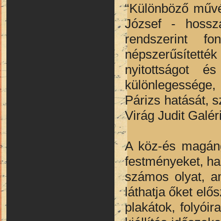
“Különböző művé
József - hossza
rendszerint fo
népszerűsítették
nyitottságot é
különlegessége,
Párizs hatását, 
Virág Judit Galé
A köz-és magáng
festményeket, ha
számos olyat, a
láthatja őket elős
plakátok, folyói