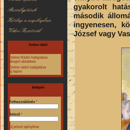
gyakorolt hatás
Beszélgetések
második állom
Hetilap a napilapban
ingyenesen, kö
Vidor Fesztivál
József vagy Vas
Online rádió
Online Rádió hallgatása
felugró ablakban
Online rádió hallgatása
új lapon
Belépés
Felhasználónév
*
Jelszó
*
Új jelszó igénylése