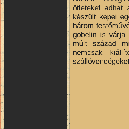
ötleteket adhat 
készült képei eg
három festőművés
gobelin is várja
múlt század mi
nemcsak kiállí
szállóvendégeket 