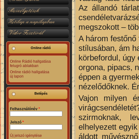
Az állandó tárla
Beszélgetések
csendéletvarázsé
Hetilap a napilapban
megszokott – több
Vidor Fesztivál
A három festőnő 
stílusában, ám h
Online rádió
körbefordul, úgy 
Online Rádió hallgatása
orgona, pipacs,
felugró ablakban
Online rádió hallgatása
éppen a gyermek
új lapon
nézelődőknek. Ér
Belépés
Vajon milyen é
virágcsendélet
Felhasználónév
*
szirmoknak, le
Jelszó
*
elhelyezett egyik
áldott művésznő
Új jelszó igénylése