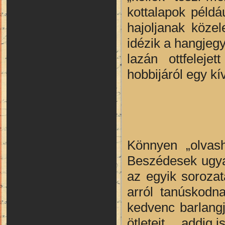
kottalapok példá
hajoljanak köze
idézik a hangjegy
lazán ottfeleje
hobbijáról egy kí
Könnyen „olvas
Beszédesek ugya
az egyik sorozata
arról tanúskodn
kedvenc barlangj
ötleteit… addig 