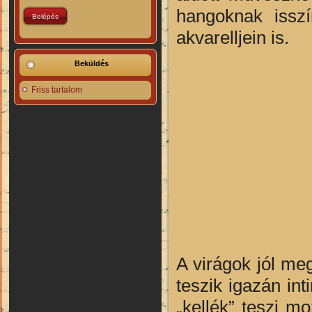
hangoknak isszí
akvarelljein is.
Beküldés
Friss tartalom
A virágok jól me
teszik igazán in
„kellék” teszi m