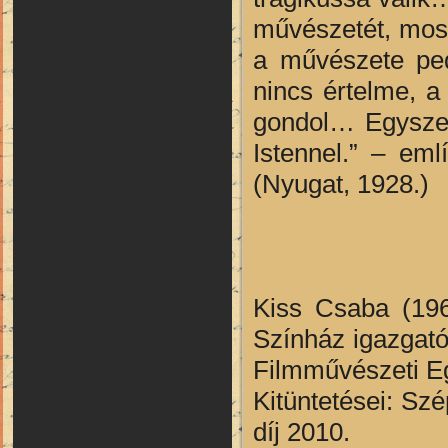
művészetét, most 
a művészete ped
nincs értelme, a
gondol… Egyszer
Istennel.” – eml
(Nyugat, 1928.)
Kiss Csaba (196
Színház igazgatój
Filmművészeti E
Kitüntetései: Szé
díj 2010.