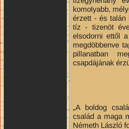
tízegynéhány é
komolyabb, mélye
érzett - és talá
tíz - tizenöt é
elsodorni ettől 
megdöbbenve tap
pillanatban me
csapdájának érz
„A boldog csal
család a maga m
Németh László fo