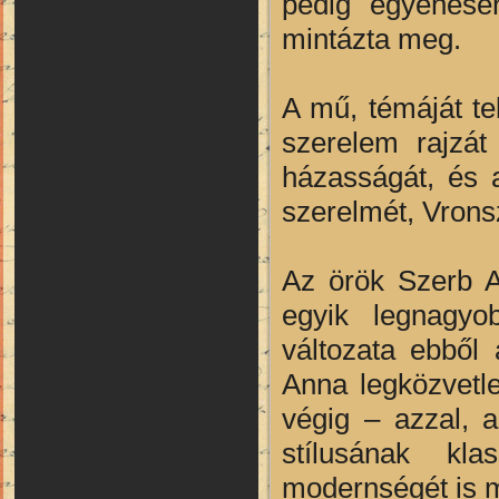
pedig egyenesen
mintázta meg.
A mű, témáját te
szerelem rajzát
házasságát, és a
szerelmét, Vronsz
Az örök Szerb A
egyik legnagyo
változata ebből
Anna legközvetle
végig – azzal, a
stílusának kla
modernségét is 