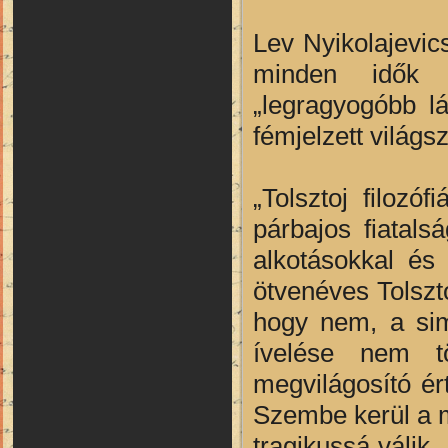
Lev Nyikolajevic
minden idők e
„legragyogóbb l
fémjelzett világsz
„Tolsztoj filozó
párbajos fiatals
alkotásokkal és 
ötvenéves Tolszt
hogy nem, a sima
ívelése nem t
megvilágosító ér
Szembe kerül a m
tragikussá válik…