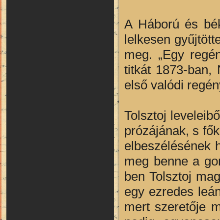
A Háború és béke
lelkesen gyűjtöt
meg. „Egy regén
titkát 1873-ban,
első valódi regé
Tolsztoj leveleib
prózájának, s fő
elbeszélésének h
meg benne a gon
ben Tolsztoj mag
egy ezredes leán
mert szeretője m