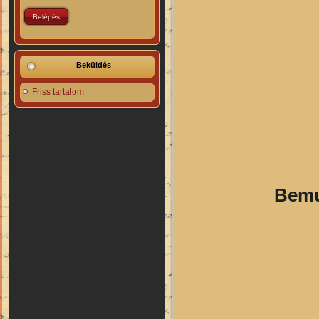
Beküldés
Friss tartalom
Bemut