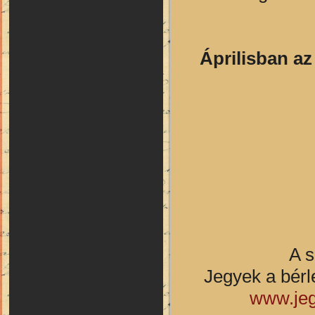
Áprilisban a
A s
Jegyek a bérl
www.jeg