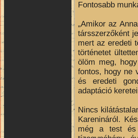
Fontosabb munkái
„Amikor az Anna 
társszerzőként j
mert az eredeti 
történetet ülte
ölöm meg, hogy 
fontos, hogy ne v
és eredeti gon
adaptáció keretei
Nincs kilátástala
Karenináról. Ké
még a test és l