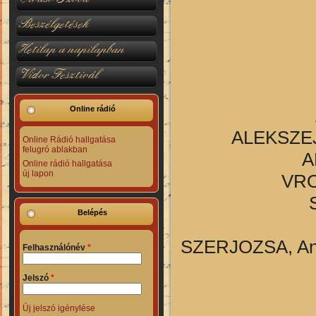
Beszélgetések
Hetilap a napilapban
Vidor Fesztivál
Online rádió
ALEKSZEJ 
Online Rádió hallgatása
felugró ablakban
A
Online rádió hallgatása
új lapon
VRO
Belépés
SZERJOZSA, An
Felhasználónév
*
Jelszó
*
Új jelszó igénylése