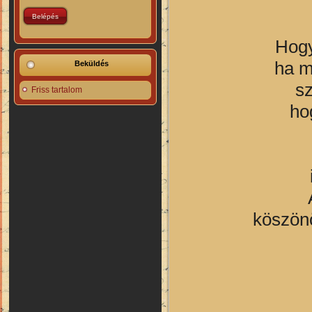
Hogy
ha m
Beküldés
sz
Friss tartalom
ho
köszön