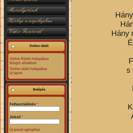
Beszélgetések
Hánys
Hetilap a napilapban
Hán
Vidor Fesztivál
Hány 
É
Online rádió
F
Online Rádió hallgatása
felugró ablakban
s 
Online rádió hallgatása
új lapon
Belépés
Felhasználónév
*
K
Jelszó
*
Új jelszó igénylése