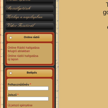
Beszélgetések
g
Hetilap a napilapban
Vidor Fesztivál
Online rádió
Online Rádió hallgatása
felugró ablakban
Online rádió hallgatása
új lapon
Belépés
Felhasználónév
*
Jelszó
*
Új jelszó igénylése