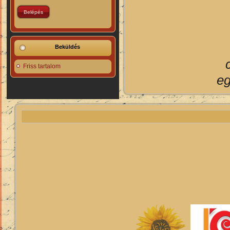
Beküldés
Friss tartalom
eg