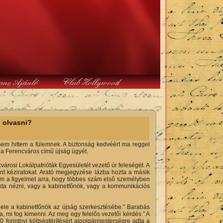
rme Ajánló
Club Hollywood
n olvasni?
nem hittem a fülemnek. A biztonság kedvéért ma reggel
 a Ferencváros című újság ügyét.
cvárosi Lokálpatrióták Egyesületét vezető úr feleségét. A
ánt kéziratokat. Arató megjegyzése lázba hozta a másik
vom a figyelmet arra, hogy többes szám első személyben
zokta nézni, vagy a kabinetfőnök, vagy a kommunikációs
 bele a kabinetfőnök az újság szerkesztésébe.” Barabás
mi fog kimenni. Az meg egy felelős vezetői kérdés.” A
 forintnyi költségtérítésért alpolgármesterségre adta a