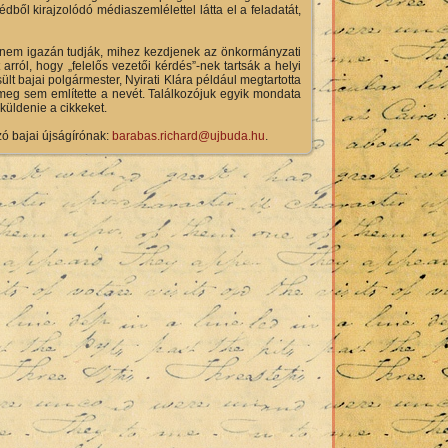
ől kirajzolódó médiaszemlélettel látta el a feladatát,
ők nem igazán tudják, mihez kezdjenek az önkormányzati
arról, hogy „felelős vezetői kérdés”-nek tartsák a helyi
t bajai polgármester, Nyirati Klára például megtartotta
te meg sem említette a nevét. Találkozójuk egyik mondata
küldenie a cikkeket.
zó bajai újságírónak:
barabas.richard@ujbuda.hu
.