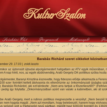
KulturSzalon
Színházi Élet
Programok
Médianapló
Pe
y
Barabás Richárd szeret cikkeket kéziratba
ember 29. 17.03
|
zoldi.laszlo
mikor az újdonsült újbudai alpolgármestert hallgattam az ATV egyik műsorában, 
m A nap hírét, nos, az egyik stúdióvendég, Arató Gergely DK-politikus szóba hozta
polgármester, Baranyi Krisztina észrevette, hogy fideszes elődje alkalmazta a Feren
100 ezer forintért kellett átolvasnia és ellenőriznie az önkormányzati újságba sz
, Barabás Richárdot, aki ezt kérdezte: „Nem arra tartjuk a főszerkesztőt?” (Felhí
Ő pedig így folytatta: „Önkormányzatban azért van valaki a kabinetben, aki át s
zbe Arató Gergely, mert a rutinos politikus megneszelte a veszélyt: „Nem beszél
n nem hagyta magát: „Nem azt mondtam, hogy belebeszél, hanem hogy elolvassa, 
kus szóvivő volt a Párbeszéd nevű pártban, mielőtt havi 928100 forintért és 139200