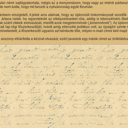
 Van némi sajtógyakorlata, mégis az a benyomásom, hogy vagy az iménti párbeszédb
te nem tudta, hogy mit beszél a nyilvánosság egyik fórumán.
ántsem elszigetelt. A jelek arra utalnak, hogy az újdonsült önkormányzati vezet
a ártana nekik, ha egyeztetnék az elképzeléseiket róla, addig is lebeszélném őket 
k szánt cikkek elolvasását, mielőtt azok megjelennének („kimennének”). Az újdonsül
i lap régi főszerkesztőjét, holott amíg ellenzéki politikus volt, az újságíró szin
növekedett, a főszerkesztő ugyanis azt kérdezte tőle, milyen e-mail címre kell majd 
asszony elhárította a kézirat-olvasást, ezért javaslok egy másik címet az önfeláldo