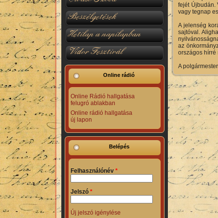
fejét Újbudán.
vagy tegnap es
Beszélgetések
A jelenség kor
Hetilap a napilapban
sajtóval. Aligh
nyilvánosságna
az önkormányzat
Vidor Fesztivál
országos hírré 
A polgármester 
Online rádió
Online Rádió hallgatása
felugró ablakban
Online rádió hallgatása
új lapon
Belépés
Felhasználónév
*
Jelszó
*
Új jelszó igénylése