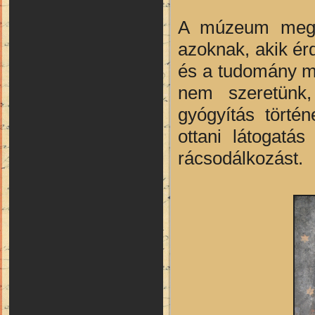
A múzeum megte
azoknak, akik érd
és a tudomány me
nem szeretünk
gyógyítás törté
ottani látogatá
rácsodálkozást.