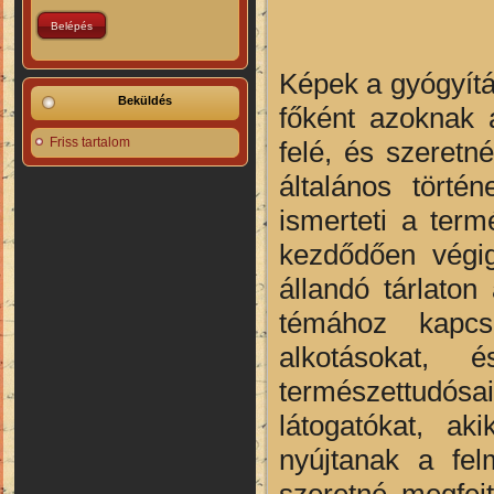
Képek a gyógyítás
Beküldés
főként azoknak 
Friss tartalom
felé, és szeret
általános törté
ismerteti a term
kezdődően végig
állandó tárlaton
témához kapcs
alkotásokat,
természettudós
látogatókat, ak
nyújtanak a fel
szeretné megfejt