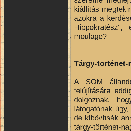
kiállítás megteki
azokra a kérdése
Hippokratész”,
moulage?
Tárgy-történet-
A SOM állandó k
felújítására ed
dolgoznak, ho
látogatónak úgy,
de kibővítsék a
tárgy-történet