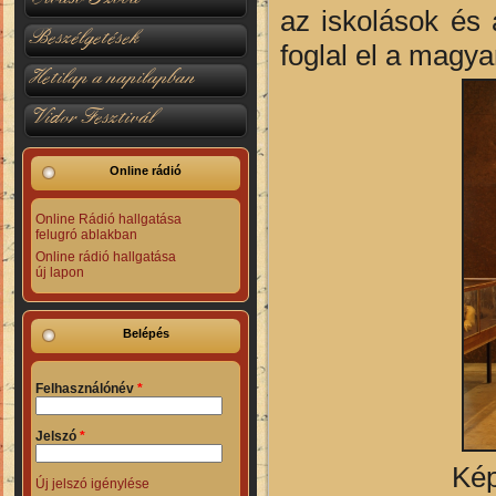
az iskolások és 
Beszélgetések
foglal el a magy
Hetilap a napilapban
Vidor Fesztivál
Online rádió
Online Rádió hallgatása
felugró ablakban
Online rádió hallgatása
új lapon
Belépés
Felhasználónév
*
Jelszó
*
Kép
Új jelszó igénylése