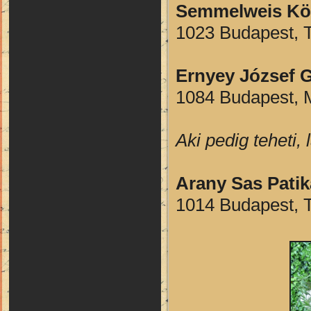
Semmelweis Kön
1023 Budapest, T
Ernyey József G
1084 Budapest, M
Aki pedig teheti
Arany Sas Pat
1014 Budapest, T