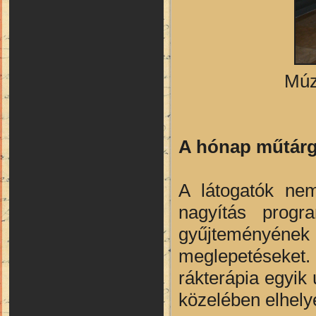
Múz
A hónap műtár
A látogatók nem
nagyítás progr
gyűjteményének 
meglepetéseket
rákterápia egyik
közelében elhelyez