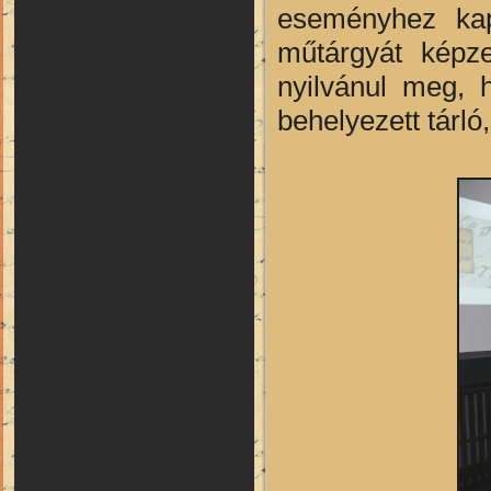
eseményhez kapc
műtárgyát képze
nyilvánul meg, 
behelyezett tárló