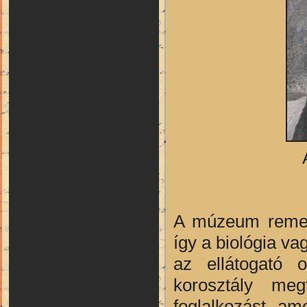
A múzeum remek 
így a biológia va
az ellátogató 
korosztály meg
foglalkozást, am