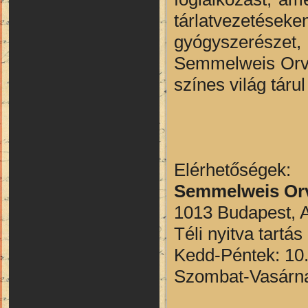
tárlatvezetéseke
gyógyszerészet
Semmelweis Orvo
színes világ tárul
Elérhetőségek:
Semmelweis Orv
1013 Budapest, A
Téli nyitva tartá
Kedd-Péntek: 10
Szombat-Vasárnap