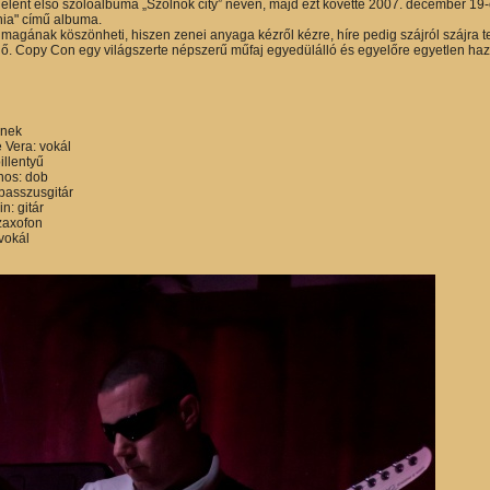
lent első szólóalbuma „Szolnok city” néven, majd ezt követte 2007. december 1
ónia" című albuma.
nmagának köszönheti, hiszen zenei anyaga kézről kézre, híre pedig szájról szájra 
ő. Copy Con egy világszerte népszerű műfaj egyedülálló és egyelőre egyetlen haza
ének
 Vera: vokál
illentyű
nos: dob
 basszusgitár
n: gitár
szaxofon
vokál