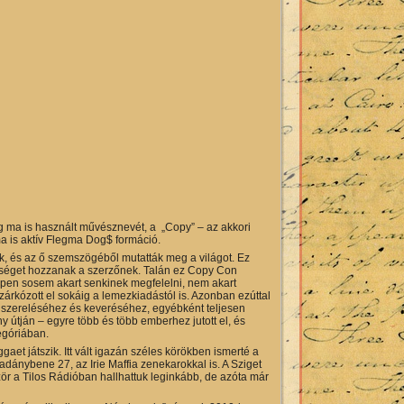
g ma is használt művésznevét, a „Copy” – az akkori
ma is aktív Flegma Dog$ formáció.
ak, és az ő szemszögéből mutatták meg a világot. Ez
erűséget hozzanak a szerzőnek. Talán ez Copy Con
éppen sosem akart senkinek megfelelni, nem akart
zárkózott el sokáig a lemezkiadástól is. Azonban ezúttal
angszereléséhez és keveréséhez, egyébként teljesen
útján – egyre több és több emberhez jutott el, és
egóriában.
t játszik. Itt vált igazán széles körökben ismerté a
adánybene 27, az Irie Maffia zenekarokkal is. A Sziget
őször a Tilos Rádióban hallhattuk leginkább, de azóta már