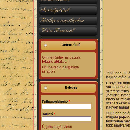
Beszélgetések
Hetilap a napilapban
Vidor Fesztivál
Online rádió
Online Rádió hallgatása
felugró ablakban
Online rádió hallgatása
új lapon
1996-ban, 13 é
hajviseletére, 
Copy Con dalai,
sokak gondolat
Belépés
sikerének titk
„befutni”, isme
kiadó és művés
Felhasználónév
*
szabad kezet a
nagyon hamar l
2002-ben belép
Jelszó
*
magyar pop-rock
fesztiválon már
több magyarors
Új jelszó igénylése