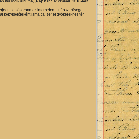
9-én második albuma, „Nép hangja” címmel. 2010-ben
terjedt – elsősorban az interneten – népszerűsége
i képviselőjeként jamaicai zenei gyökerekhez tér