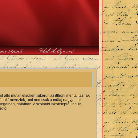
rme Ajánló
Club Hollywood
n
álló műfajt elsőként sikerült az itthoni mentalitásnak
ának” nevezték, ami nemcsak a műfaj nagyjainak
geiben, dalaiban. A szolnoki lakótelepről indult,
gtől.