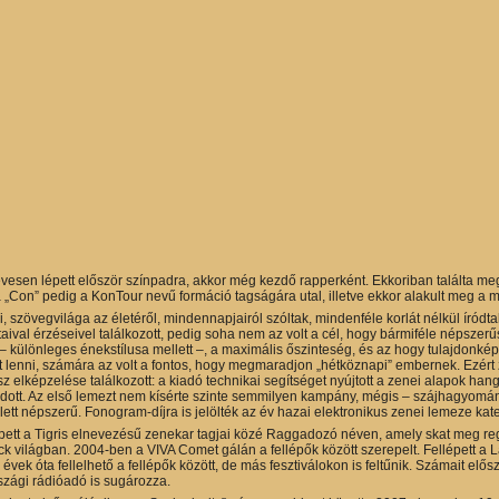
vesen lépett először színpadra, akkor még kezdő rapperként. Ekkoriban találta me
a „Con” pedig a KonTour nevű formáció tagságára utal, illetve ekkor alakult meg a 
 szövegvilága az életéről, mindennapjairól szóltak, mindenféle korlát nélkül íródt
aival érzéseivel találkozott, pedig soha nem az volt a cél, hogy bármiféle népsz
a – különleges énekstílusa mellett –, a maximális őszinteség, és az hogy tulajdonk
rt lenni, számára az volt a fontos, hogy megmaradjon „hétköznapi” embernek. Ezért 
z elképzelése találkozott: a kiadó technikai segítséget nyújtott a zenei alapok h
dott. Az első lemezt nem kísérte szinte semmilyen kampány, mégis – szájhagyomány 
ett népszerű. Fonogram-díjra is jelölték az év hazai elektronikus zenei lemeze kat
ett a Tigris elnevezésű zenekar tagjai közé Raggadozó néven, amely skat meg reggae
 világban. 2004-ben a VIVA Comet gálán a fellépők között szerepelt. Fellépett a L
 évek óta fellelhető a fellépők között, de más fesztiválokon is feltűnik. Számait el
zági rádióadó is sugározza.