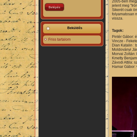
2005-ben megje
jelent meg "Ir
Sikerét csak ö
folyamatosan n
vissza.
Beküldés
Tagok:
Pintér Gábor: 
Friss tartalom
Vincze - Fekete
Dian Katalin : b
Moldoványi Já
Morvai Zoltán:
Kmetty Benjami
Závodi Attila: 
Hamar Gábor: 