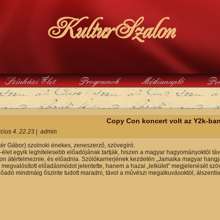
KulturSzalon
Színházi Élet
Programok
Médianapló
Pe
y
Copy Con koncert volt az Y2k-ba
cius 4. 22.23
|
admin
ér Gábor) szolnoki énekes, zeneszerző, szövegíró.
élet egyik leghitelesebb előadójának tartják, hiszen a magyar hagyományoktól távol 
n átértelmeznie, és előadnia. Szólókarrierjének kezdetén „Jamaika magyar hangj
megvalósított előadásmódot jelentette, hanem a hazai „lelkület” megjelenését szöve
előadó mindmáig őszinte tudott maradni, távol a művészi megalkuvásoktól, álszentsé