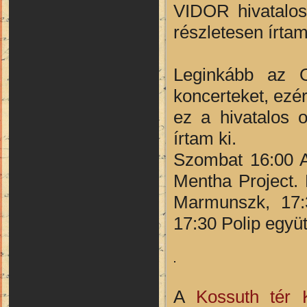
VIDOR hivatalos
részletesen írtam
Leginkább az O
koncerteket, ezért
ez a hivatalos 
írtam ki.
Szombat 16:00 A
Mentha Project.
Marmunszk, 17:
17:30 Polip együt
A
Kossuth tér 