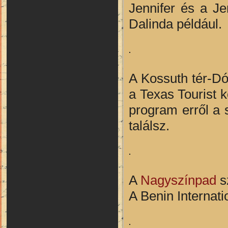
Jennifer és a J
Dalinda például.
A Kossuth tér-Dó
a Texas Tourist k
program erről a 
találsz.
A
Nagyszínpad
sz
A Benin Internati