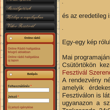
Beszélgetések
és az eredetileg 
Hetilap a napilapban
Vidor Fesztivál
Online rádió
Egy-egy kép rólu
Online Rádió hallgatása
felugró ablakban
Mai programajánló
Online rádió hallgatása
új lapon
Csütörtökön ke
Fesztivál Szere
Belépés
A rendezvény né
amelyik érdek
Felhasználónév
*
Fesztiválon is l
Jelszó
*
ugyanazon a szí
Új jelszó igénylése