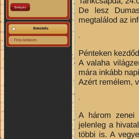
Tankcsapda, 24:0
De lesz Dumasz
megtalálod az inf
Beküldés
Friss tartalom
Pénteken kezdő
A valaha világze
mára inkább napi
Azért remélem, v
A három zenei 
jelenleg a hivat
többi is. A veg