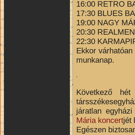
16:00 RETRO B
17:30 BLUES B
19:00 NAGY MÁ
20:30 REALMEN
22:30 KARMAPI
Ekkor várhatóan 
munkanap.
Következő hét
társszékesegyház
járatlan egyházi
Mária koncert
jét
Egészen biztosan 