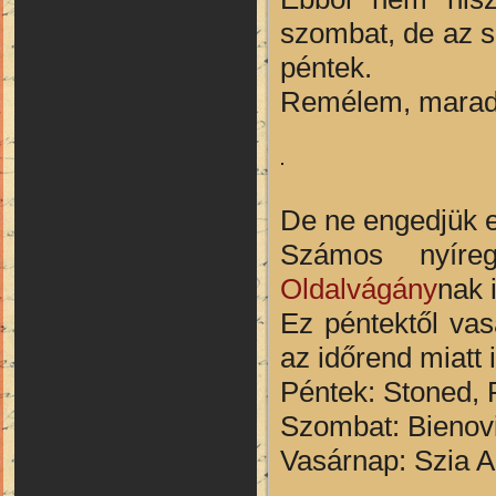
szombat, de az 
péntek.
Remélem, maradt 
De ne engedjük e
Számos nyíre
Oldalvágány
nak i
Ez péntektől vasá
az időrend miatt 
Péntek: Stoned, 
Szombat: Bienovi
Vasárnap: Szia A