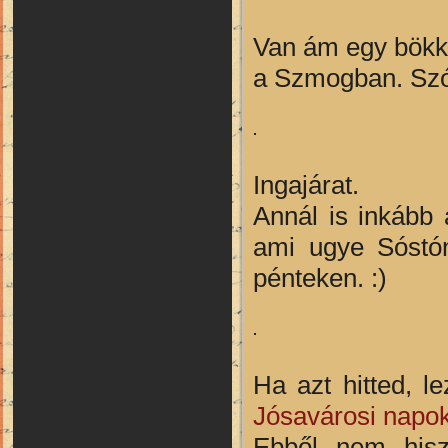
Van ám egy bökke
a Szmogban. Szó
Ingajárat.
Annál is inkább
ami ugye Sóstón
pénteken. :)
Ha azt hitted, 
Jósavárosi napo
Ebből nem hisz