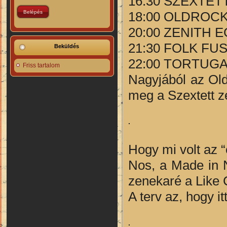
16:30 SZEXTET
18:00 OLDROC
20:00 ZENITH 
21:30 FOLK FUSI
Beküldés
22:00 TORTUG
Friss tartalom
Nagyjából az Old
meg a Szextett ze
Hogy mi volt az 
Nos, a Made in 
zenekaré a Like C
A terv az, hogy i