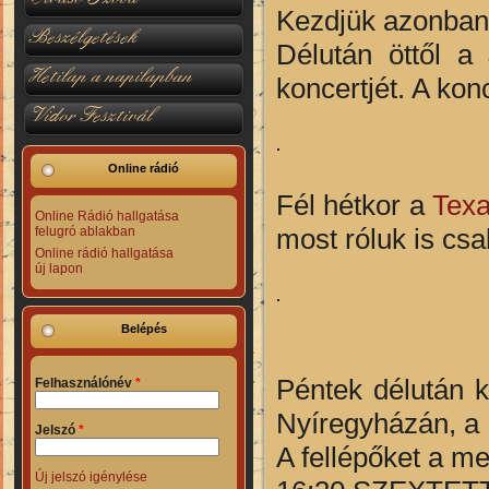
Kezdjük azonban 
Beszélgetések
Délután öttől a
Hetilap a napilapban
koncertjét. A ko
Vidor Fesztivál
Online rádió
Fél hétkor a
Texa
Online Rádió hallgatása
most róluk is cs
felugró ablakban
Online rádió hallgatása
új lapon
Belépés
Péntek délután k
Felhasználónév
*
Nyíregyházán, a 
Jelszó
*
A fellépőket a m
Új jelszó igénylése