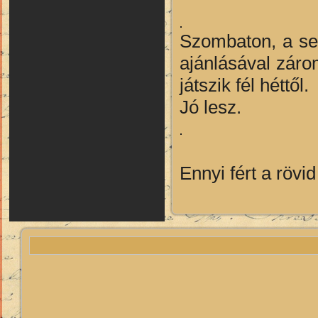
Szombaton, a ser
ajánlásával záro
játszik fél héttől.
Jó lesz.
Ennyi fért a rövi