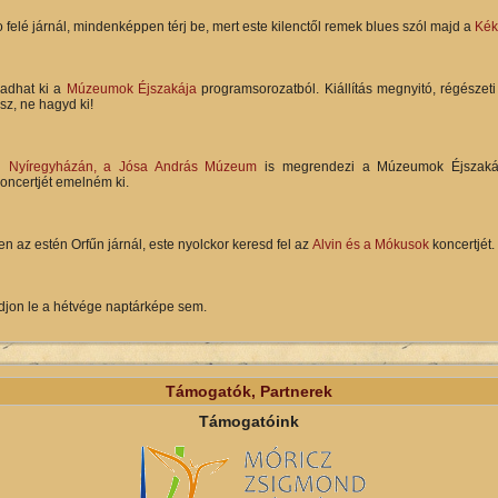
 felé járnál, mindenképpen térj be, mert este kilenctől remek blues szól majd a
Kék
adhat ki a
Múzeumok Éjszakája
programsorozatból. Kiállítás megnyitó, régészet
rsz, ne hagyd ki!
en
Nyíregyházán, a Jósa András Múzeum
is megrendezi a Múzeumok Éjszakáj
ncertjét emelném ki.
n az estén Orfűn járnál, este nyolckor keresd fel az
Alvin és a Mókusok
koncertjét.
djon le a hétvége naptárképe sem.
Támogatók, Partnerek
Támogatóink