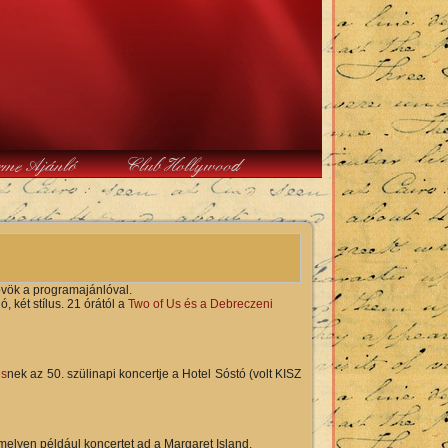
rme Ajánló
Club Hollywood
övök a programajánlóval.
 két stílus. 21 órától a
Two of Us és a Debreczeni
es
nek az 50. szülinapi koncertje a Hotel Sóstó (volt KISZ
melyen például koncertet ad a Margaret Island.