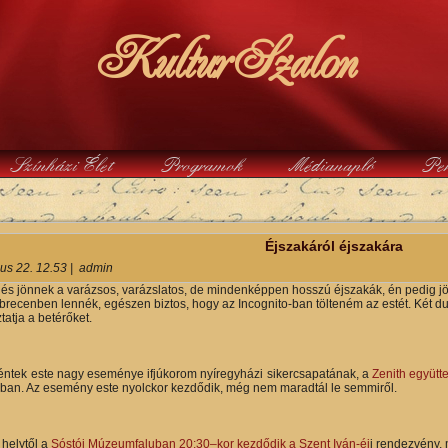
KulturSzalon
Színházi Élet
Programok
Médianapló
Pe
y
Éjszakáról éjszakára
ius 22. 12.53
|
admin
 és jönnek a varázsos, varázslatos, de mindenképpen hosszú éjszakák, én pedig j
recenben lennék, egészen biztos, hogy az Incognito-ban tölteném az estét. Két duó,
atja a betérőket.
ntek este nagy eseménye ifjúkorom nyíregyházi sikercsapatának, a
Zenith együtt
jában. Az esemény este nyolckor kezdődik, még nem maradtál le semmiről.
helytől a
Sóstói Múzeumfaluban 20:30–kor kezdődik a Szent Iván-éj
i rendezvény, 