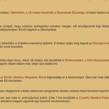
rosban,
Újfehértón, a 18 órakor kezdődik a Múzeumok Éjszakája
. A linken találsz 
 szolgál, hogy számos nyíregyházi zenekar megye- sőt országszerte kap fellép
dégszerepel. Kicsit irigylem a záhonyiakat.
délelőttre is érdekes eseményt ajánlok. 9 órakor nyitja meg kapuit az
Országos Gé
lán most összejön.
 még vége sincs, mikor 16 órakor már kezdődik is
Debrecenben, a Déri Múzeumban
agyon régen láttam már, ideje újra találkozni.
g a
Bordó Sárkány Régizene Rend
kápráztatja el a közönséget. Őket pár hete lá
ek BS koncerten.
n végignézni a teljes debreceni programot, hiszen számos helyi formáció kapott f
n, van más is, amit ajánlani tudok. Este 7-kor kezdődik a
Country Western Party
ól éreztem magam ugyanitt egy hasonló rendezvényen.