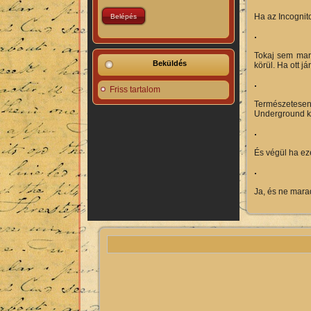
Ha az Incognito
Tokaj sem mar
Beküldés
körül. Ha ott já
Friss tartalom
Természetes
Underground ko
És végül ha eze
Ja, és ne mara