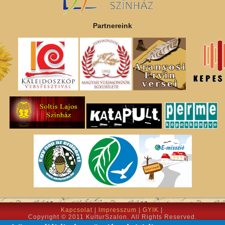
Partnereink
Kapcsolat
|
Impresszum
|
GYIK
|
Copyright © 2011 KulturSzalon. All Rights Reserved.