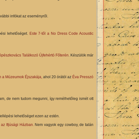
további infókat az eseményről.
ési lehetőséget.
Este 7-től a No Dress Code Acoustic
pészkovács Találkozó Újfehértó Főterén
. Készülök már
 a Múzeumok Éjszakája,
ahol 20 órától az
Éva Presszó
ttam, de nem tudom megunni, így remélhetőleg ismét ott
ellépési lehetőséget ezen az estén.
 az Ifjúsági Házban.
Nem vagyok egy cowboy, de talán