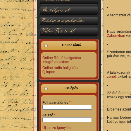
Beszélgetések
A szomszéd vá
Hetilap a napilapban
Vidor Fesztivál
Nagy örömömre
Záhonyban
ven
Online rádió
Szombaton már 
pár éve ide, ta
Online Rádió hallgatása
felugró ablakban
Online rádió hallgatása
új lapon
A találkozónak
zenél
, akiket n
Belépés
22 órától pedi
leszek egy rem
Felhasználónév
*
Érdemes azonba
Jelszó
*
Ha már Debrece
két éve igen j
Új jelszó igénylése