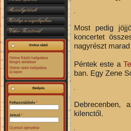
Beszélgetések
Hetilap a napilapban
Most pedig jöjj
Vidor Fesztivál
koncertet össze
nagyrészt marad 
Online rádió
Online Rádió hallgatása
Péntek este a
Te
felugró ablakban
Online rádió hallgatása
ban. Egy Zene Só
új lapon
Belépés
Debrecenben, 
Felhasználónév
*
kilenctől.
Jelszó
*
Új jelszó igénylése