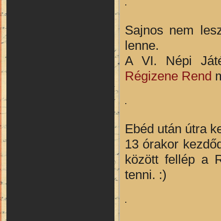
Sajnos nem lesz
lenne.
A VI. Népi Ját
Régizene Rend
m
Ebéd után útra k
13 órakor kezdő
között fellép a
tenni. :)