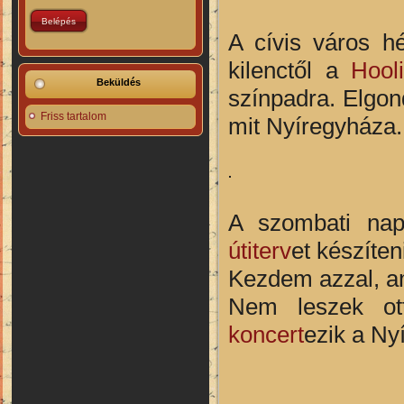
A cívis város h
kilenctől a
Hool
Beküldés
színpadra. Elgon
Friss tartalom
mit Nyíregyháza.
A szombati nap 
útiterv
et készíte
Kezdem azzal, am
Nem leszek ott
koncert
ezik a Ny