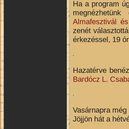
Ha a program úgy
megnézhetünk
Almafesztivál é
zenét választott
érkezéssel, 19 ó
Hazatérve benézh
Bardócz L. Csab
Vasárnapra még k
Jöjjön hát a hétv