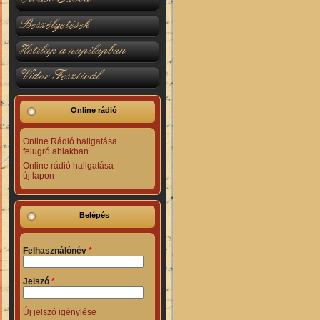
Beszélgetések
Hetilap a napilapban
Vidor Fesztivál
Online rádió
Online Rádió hallgatása
felugró ablakban
Online rádió hallgatása
új lapon
Belépés
Felhasználónév
*
Jelszó
*
Új jelszó igénylése