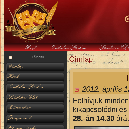
Hírek
Irodalmi Szalon
Színházi Éle
Címlap
Jelenlegi hely
Főmenü
Címlap
Hírek
Irodalmi Szalon
2012. április 
Színházi Élet
Felhívjuk minden 
Művészkör
kikapcsolódni és
28.-án
14.30
órá
Programok
Olvasó Szoba