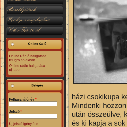
Beszélgetések
Hetilap a napilapban
Vidor Fesztivál
Online rádió
Online Rádió hallgatása
felugró ablakban
Online rádió hallgatása
új lapon
Belépés
házi csokikupa ke
Felhasználónév
*
Mindenki hozzon 
Jelszó
*
után összeülve, 
és ki kapja a sok
Új jelszó igénylése