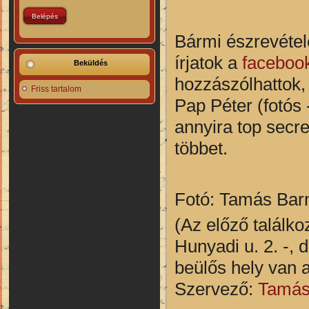
Bármi észrevétele
írjatok a
facebook
Beküldés
hozzászólhattok,
Friss tartalom
Pap Péter (fotós 
annyira top secr
többet.
Fotó: Tamás Bar
(Az előző találk
Hunyadi u. 2. -, 
beülős hely van 
Szervező:
Tamás