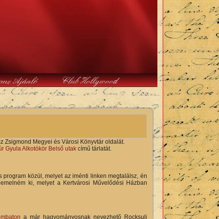
rme Ajánló
Club Hollywood
z Zsigmond Megyei és Városi Könyvtár oldalát.
r Gyula Alkotókör Belső utak
című tárlatát.
 program közül, melyet az iménti linken megtalálsz, én
 emelném ki, melyet a Kertvárosi Művelődési Házban
ombaton
a már hagyományosnak nevezhető Rocksuli