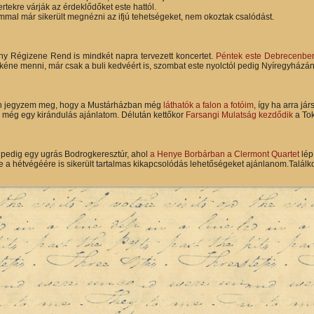
rtekre várják az érdeklődőket este hattól.
mal már sikerült megnézni az ifjú tehetségeket, nem okoztak csalódást.
y Régizene Rend is mindkét napra tervezett koncertet.
Péntek este Debrecenben
kéne menni, már csak a buli kedvéért is, szombat este nyolctól pedig Nyíregyházá
 jegyzem meg, hogy a Mustárházban még
láthatók a falon a fotóim
, így ha arra jár
még egy kirándulás ajánlatom. Délután kettőkor
Farsangi Mulatság kezdődik
a Tok
 pedig egy ugrás Bodrogkeresztúr, ahol
a Henye Borbárban a Clermont Quartet
lép
e a hétvégéére is sikerült tartalmas kikapcsolódás lehetőségeket ajánlanom.Találko