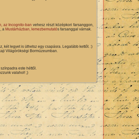
, az Incognito-ban
vehesz részt középkori farsanggon,
n, a
Mustárházban, lemezbemutató
s farsanggal várnak.
sz, két legyet is üthetsz egy csapásra. Legalább kettőt. :)
aji Világörökségi Bormúzeumban.
 színpadra este héttől.
zzunk valahol! ;)