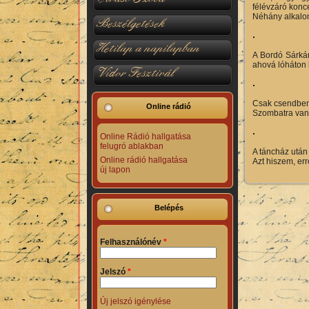
félévzáró konce
Néhány alkalom
Beszélgetések
Hetilap a napilapban
A Bordó Sárkán
ahová lóháton 
Vidor Fesztivál
Csak csendben
Online rádió
Szombatra van 
Online Rádió hallgatása
felugró ablakban
A táncház után
Online rádió hallgatása
Azt hiszem, err
új lapon
Belépés
Felhasználónév
*
Jelszó
*
Új jelszó igénylése