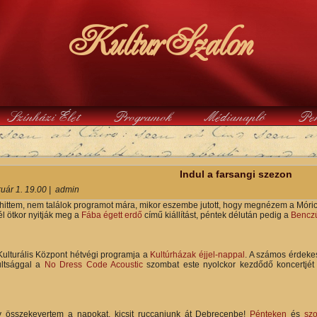
KulturSzalon
Színházi Élet
Programok
Médianapló
Pe
y
Indul a farsangi szezon
ruár 1. 19.00
|
admin
hittem, nem találok programot mára, mikor eszembe jutott, hogy megnézem a Móric
fél ötkor nyitják meg a
Fába égett erdő
című kiállítást, péntek délután pedig a
Benczú
Kulturális Központ hétvégi programja a
Kultúrházak éjjel-nappal
. A számos érdekes
ultsággal a
No Dress Code Acoustic
szombat este nyolckor kezdődő koncertjét
y összekevertem a napokat, kicsit ruccanjunk át Debrecenbe!
Pénteken
és
sz