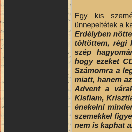
Egy kis személ
ünnepeltétek a k
Erdélyben nőtte
töltöttem, régi
szép hagyomán
hogy ezeket CD
Számomra a leg
miatt, hanem az
Advent a vára
Kisfiam, Kriszt
énekelni minden
szemekkel figye
nem is kaphat a