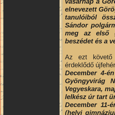
vasárnap a Görö
elnevezett Görö
tanulóiból öss
Sándor polgárm
meg az első g
beszédet és a v
Az ezt követő
érdeklődő újfehé
December 4-én 
Gyöngyvirág N
Vegyeskara, maj
lelkész úr tart 
December 11-é
(helyi gimnáziu