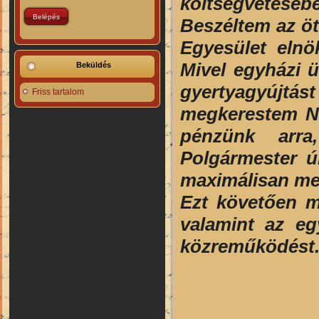
költségvetésébe
Beszéltem az öt
Egyesület elnök
Mivel egyházi ü
Beküldés
gyertyagyújtá
Friss tartalom
megkerestem Na
pénzünk arra
Polgármester úr
maximálisan mel
Ezt követően m
valamint az egy
közreműködést.