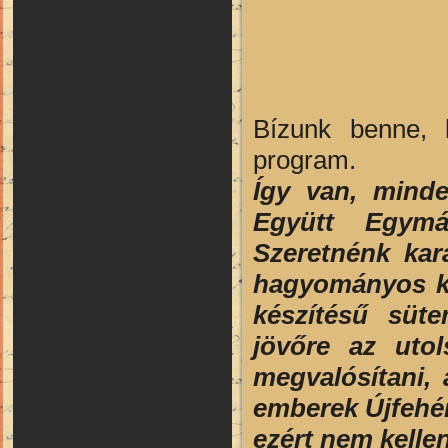
Bízunk benne, 
program.
Így van, mind
Együtt Egymá
Szeretnénk kará
hagyományos kar
készítésű süte
jövőre az uto
megvalósítani, 
emberek Újfehér
ezért nem kelle