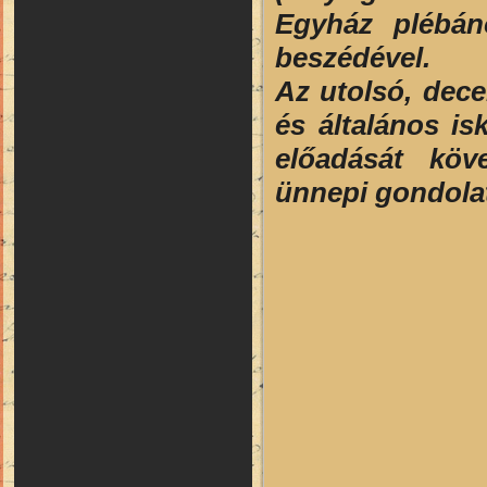
Egyház plébán
beszédével.
Az utolsó, dec
és általános is
előadását köve
ünnepi gondolat