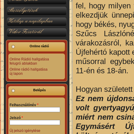
fel, hogy milyen
Beszélgetések
elkezdjük ünnepi
Hetilap a napilapban
hogy békés, nyug
Vidor Fesztivál
Szűcs Lászlóné
várakozásról, k
Online rádió
Újfehértó kapott
műsorral egybe
Online Rádió hallgatása
felugró ablakban
11-én és 18-án.
Online rádió hallgatása
új lapon
Hogyan született
Belépés
Ez nem újdonsá
Felhasználónév
*
volt gyertyagy
miért nem csiná
Jelszó
*
Egymásért Új
Új jelszó igénylése