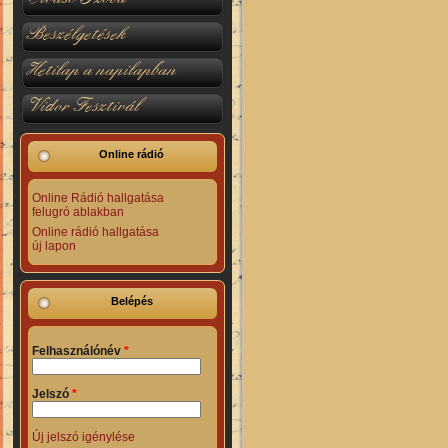
Beszélgetések
Hetilap a napilapban
Vidor Fesztivál
Online rádió
Online Rádió hallgatása
felugró ablakban
Online rádió hallgatása
új lapon
Belépés
Felhasználónév
*
Jelszó
*
Új jelszó igénylése