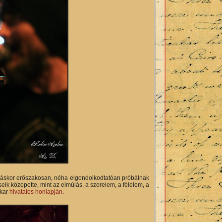
 máskor erőszakosan, néha elgondolkodtatóan próbálnak
eik közepette, mint az elmúlás, a szerelem, a félelem, a
ekar
hivatalos honlapján
.