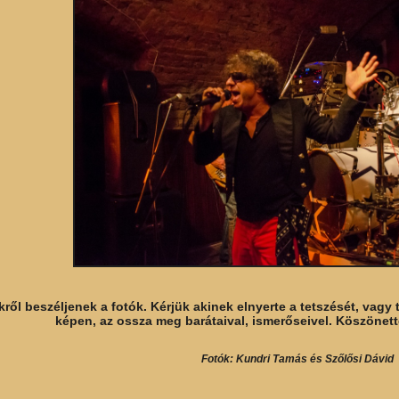
kről beszéljenek a fotók. Kérjük akinek elnyerte a tetszését, vag
képen, az ossza meg barátaival, ismerőseivel. Köszönette
Fotók: Kundri Tamás és Szőlősi Dávid