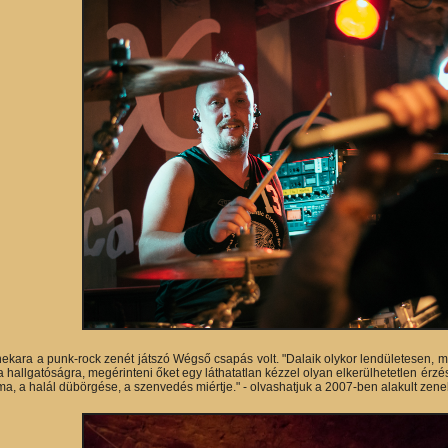
kara a punk-rock zenét játszó Wégső csapás volt. "Dalaik olykor lendületesen,
 hallgatóságra, megérinteni őket egy láthatatlan kézzel olyan elkerülhetetlen érzés
lma, a halál dübörgése, a szenvedés miértje." - olvashatjuk a 2007-ben alakult zen