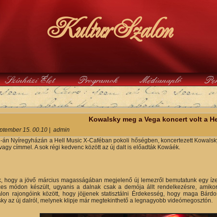
KulturSzalon
Színházi Élet
Programok
Médianapló
Pe
y
Kowalsky meg a Vega koncert volt a H
ptember 15. 00.10
|
admin
án Nyíregyházán a Hell Music X-Caféban pokoli hőségben, koncertezett Kowalsky
vagy címmel. A sok régi kedvenc között az új dalt is előadták Kowáék.
, hogy a jövő március magasságában megjelenő új lemezről bemutatunk egy ízelítő
es módon készült, ugyanis a dalnak csak a demója állt rendelkezésre, amikor 
lon rajongóink között, hogy jöjjenek statisztálni Érdekesség, hogy maga Bárdo
y az új dalról, melynek klipje már megtekinthető a legnagyobb videómegosztón.