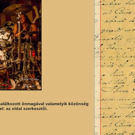
y találkozott önmagával valamelyik közönség
l: az oldal szerkesztői.