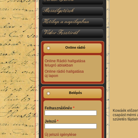
Beszélgetések
Hetilap a napilapban
Vidor Fesztivál
Online rádió
Online Rádió hallgatása
felugró ablakban
Online rádió hallgatása
új lapon
Belépés
Felhasználónév
*
Kowáék előzene
csapást mérni a
születés fájda
Jelszó
*
Új jelszó igénylése