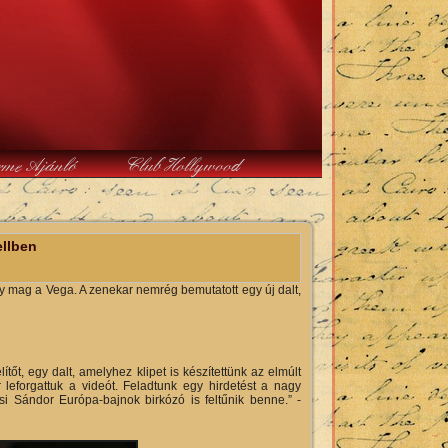
rme Ajánló
Club Hollywood
ellben
 mag a Vega. A zenekar nemrég bemutatott egy új dalt,
t, egy dalt, amelyhez klipet is készítettünk az elmúlt
leforgattuk a videót. Feladtunk egy hirdetést a nagy
si Sándor Európa-bajnok birkózó is feltűnik benne.” -