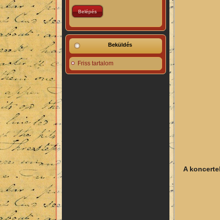
Beküldés
Friss tartalom
A koncerte