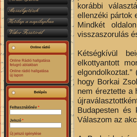
korábbi választ
Beszélgetések
ellenzéki pártok
Hetilap a napilapban
Mindkét oldalon
Vidor Fesztivál
visszaszorulás é
Online rádió
Kétségkívül bei
elkottyantott m
Online Rádió hallgatása
felugró ablakban
elgondolkoztat.”
Online rádió hallgatása
új lapon
hogy Borkai Zsol
nem éreztette a 
Belépés
újraválasztottk
Felhasználónév
*
Budapesten és k
Válaszom az akc
Jelszó
*
Új jelszó igénylése