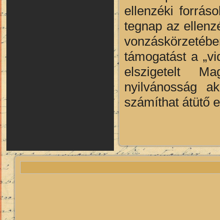
ellenzéki forrás
tegnap az ellenz
vonzáskörzetében
támogatást a „vi
elszigetelt Ma
nyilvánosság ak
számíthat átütő 