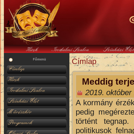
Hírek
Irodalmi Szalon
Színházi Éle
Címlap
Jelenlegi hely
Főmenü
Címlap
Hírek
Meddig terje
Irodalmi Szalon
2019. október 
Színházi Élet
A kormány érzék
pedig megérezt
Művészkör
történt tegnap
Programok
politikusok feln
Olvasó Szoba