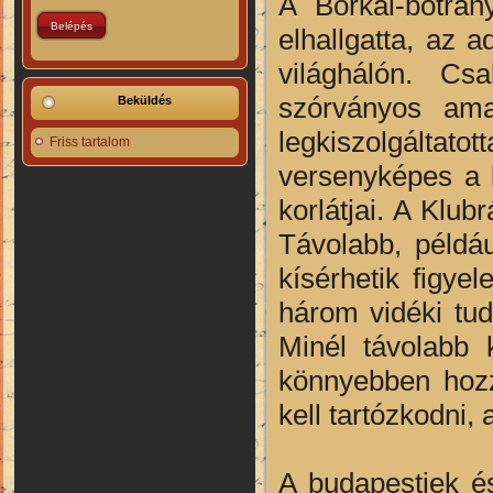
A Borkai-botrán
elhallgatta, az 
világhálón. Cs
szórványos ama
Beküldés
legkiszolgáltato
Friss tartalom
versenyképes a 
korlátjai. A Klub
Távolabb, példá
kísérhetik figy
három vidéki tud
Minél távolabb 
könnyebben hozz
kell tartózkodni,
A budapestiek é