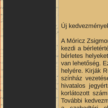
Új kedvezmények 
A Móricz Zsigmon
kezdi a bérletér
bérletes helyeket
van lehetőség. Ez
helyére. Kirják 
színház vezetés
hivatalos jegyé
korlátozott szám
További kedvezmé
a szabadtéri e