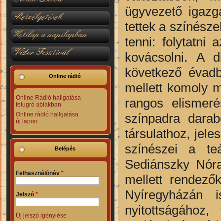
ügyvezető igazg
Beszélgetések
tettek a színész
Hetilap a napilapban
tenni: folytatni
Vidor Fesztivál
kovácsolni. A d
következő évadb
Online rádió
mellett komoly 
Online Rádió hallgatása
rangos elismeré
felugró ablakban
színpadra darab
Online rádió hallgatása
új lapon
társulathoz, jel
színészei a te
Belépés
Sediánszky Nóra
Felhasználónév
*
mellett rendező
Nyíregyházán 
Jelszó
*
nyitottságához,
Új jelszó igénylése