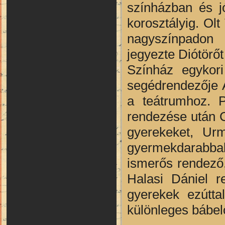
színházban és j
korosztályig. Olt
nagyszínpadon 
jegyezte Diótörő
Színház egykori
segédrendezője A
a teátrumhoz. P
rendezése után C
gyerekeket, Ur
gyermekdarabb
ismerős rendező,
Halasi Dániel 
gyerekek ezútta
különleges bábel