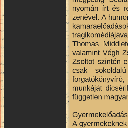
nyomán írt és r
zenével. A humor
kamaraelőadáso
tragikomédiájáv
Thomas Middleto
valamint Végh Z
Zsoltot szintén e
csak sokoldalú 
forgatókönyvíró, 
munkáját dicséri
független magyar 
Gyermekelőadás
A gyermekeknek 