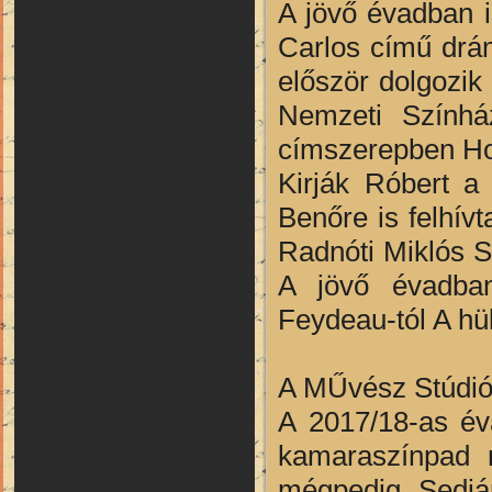
A jövő évadban i
Carlos című drám
először dolgozik
Nemzeti Színház
címszerepben Hor
Kirják Róbert a
Benőre is felhív
Radnóti Miklós S
A jövő évadban
Feydeau-tól A hül
A MŰvész Stúdiób
A 2017/18-as év
kamaraszínpad m
mégpedig Sedi