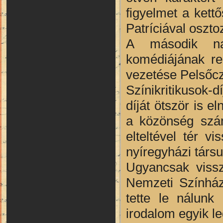
figyelmet a kett
Patríciával oszto
A második nag
komédiájának re
vezetése Pelsőcz
Színikritikusok-
díját ötször is 
a közönség szá
elteltével tér 
nyíregyházi társ
Ugyancsak vissz
Nemzeti Színház
tette le nálunk
irodalom egyik le