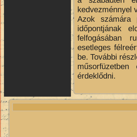
kedvezménnyel vál
Azok számára p
időpontjának e
felfogásában r
esetleges félreé
be. További rész
műsorfüzetben 
érdeklődni.