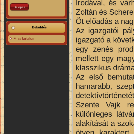
Irodával, és vá
Zoltán és Scherer
Öt előadás a na
Beküldés
Az igazgatói pál
igazgató a követk
Friss tartalom
egy zenés produ
mellett egy magy
klasszikus dráma
Az első bemuta
hamarabb, szept
detektívtörténe
Szente Vajk r
különleges látv
alakítását a szok
ötven karaktert