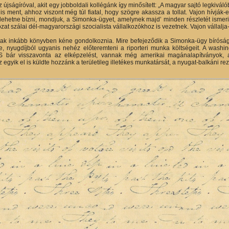
z újságíróval, akit egy jobboldali kollégánk így minősített: „A magyar sajtó legkivá
is ment, ahhoz viszont még túl fiatal, hogy szögre akassza a tollat. Vajon hívják
lehetne bízni, mondjuk, a Simonka-ügyet, amelynek majd’ minden részletét ismeri, p
zat szálai dél-magyarországi szocialista vállalkozókhoz is vezetnek. Vajon vállal
ak inkább könyvben kéne gondolkoznia. Mire befejeződik a Simonka-ügy bírósági 
, nyugdíjból ugyanis nehéz előteremteni a riporteri munka költségeit. A washi
. S bár visszavonta az elképzelést, vannak még amerikai magánalapítványok, a
 egyik el is küldte hozzánk a területileg illetékes munkatársát, a nyugat-balkáni r