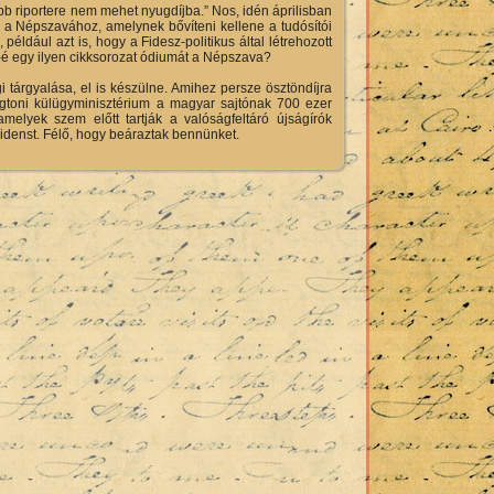
lóbb riportere nem mehet nyugdíjba.” Nos, idén áprilisban
-e a Népszavához, amelynek bővíteni kellene a tudósítói
éldául azt is, hogy a Fidesz-politikus által létrehozott
ja-é egy ilyen cikksorozat ódiumát a Népszava?
tárgyalása, el is készülne. Amihez persze ösztöndíjra
ngtoni külügyminisztérium a magyar sajtónak 700 ezer
melyek szem előtt tartják a valóságfeltáró újságírók
ezidenst. Félő, hogy beáraztak bennünket.