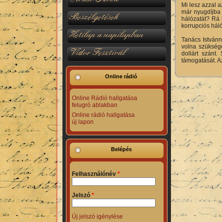
Mi lesz azzal a
már nyugdíjba 
Beszélgetések
hálózatát? Rá 
korrupciós háló
Hetilap a napilapban
Tanács Istvánn
volna szüksége
Vidor Fesztivál
dollárt szánt
támogatását. Az
Online rádió
Online Rádió hallgatása
felugró ablakban
Online rádió hallgatása
új lapon
Belépés
Felhasználónév
*
Jelszó
*
Új jelszó igénylése