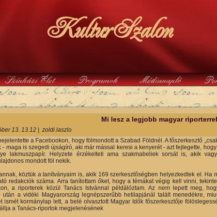
KulturSzalon
Színházi Élet
Programok
Médianapló
Pe
y
Mi lesz a legjobb magyar riporterre
óber 13. 13.12
|
zoldi.laszlo
bejelentette a Facebookon, hogy fölmondott a Szabad Földnél. A főszerkesztő „csak”
k - maga is szegedi újságíró, aki már mással keresi a kenyerét - azt fejtegette, 
gye lakmuszpapír. Helyzete érzékelteti ama szakmabeliek sorsát is, akik vag
lajdonos mondott föl nekik.
nnak, köztük a tanítványaim is, akik 169 szerkesztőségben helyezkedtek el. Ha m
ató redakciók száma. Arra tanítottam őket, hogy a témákat végig kell vinni, tekinte
on, a riporterek közül Tanács Istvánnal példálóztam. Az nem lepett meg, 
 után a vidéki Magyarország legnépszerűbb hetilapjánál talált menedékre, miu
ismét kormánylap lett, a belé olvasztott Magyar Idők főszerkesztője fölöslegess
t állja a Tanács-riportok megjelenésének