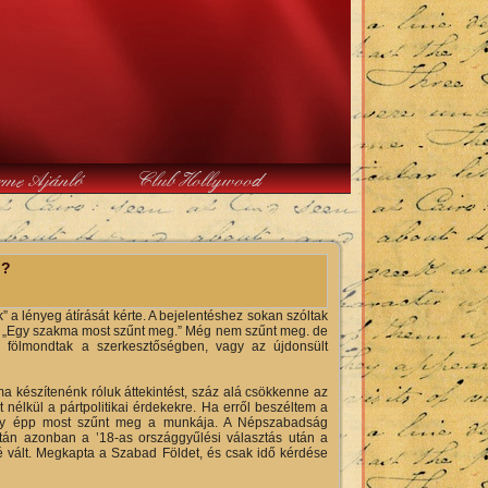
rme Ajánló
Club Hollywood
l?
 a lényeg átírását kérte. A bejelentéshez sokan szóltak
hogy „Egy szakma most szűnt meg.” Még nem szűnt meg. de
y fölmondtak a szerkesztőségben, vagy az újdonsült
a készítenénk róluk áttekintést, száz alá csökkenne az
t nélkül a pártpolitikai érdekekre. Ha erről beszéltem a
hogy épp most szűnt meg a munkája. A Népszabadság
tán azonban a ’18-as országgyűlési választás után a
é vált. Megkapta a Szabad Földet, és csak idő kérdése