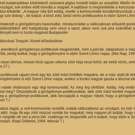
nél tudatosabban kísérletező szónokot aligha hordott hátán az anyaföld. Midőn Ant
 országot, sok ember előtt mondta a magáét. A sajtóban is megismételte a kulcsszav
ul kifejtette: „A magyar nép tűrt eddig, viselte a kommunisták kizsákmányolását, 
y szív dobog -, de tudjuk: a kívül zöld, belül vörös politikusokra is eljön Szent Lő
érletezett a görögdinnyés hasonlattal, mindazonáltal a változatosan előadott gond
álkodókból álló hallgatóság sem veszi a lapot, akkor nem sok jóra számíthat 
innyét nem is hozta magával Budapestre.
áltozásai Torgyán József előadásában
jelentkező görögdinnye-politikusok megjelentek, mint a piócák, rátapadván a magy
tük, pedig tudtuk, hogy a görögdinnyére is eljön Szent Lőrinc napja. (Mai Nap, 199
olyan dinnye, melyet kívül ugyan vékony zöld héja veszi körül, de belül vörös, ami
s 27.)
politikusok ugyan most egy kis zöld mázt öntöttek magukra, de a máz alatt ott do
rögdinnyére is eljő Szent Lőrinc napja, amikor a tisztes magyar gazda a disznai e
 valaki elvtársazni egy régi kommunistát. Az meg fog sértődni. Addig, míg elvtárs
ost meg? Összejátszik a görögdinnye-politikusokkal, akik zöld mázt kentek maguk
g a görögdinnye-politikusok, akik becsapják a magyar népet, hogy a görögdinny
er 7.)
atúra tagjai, a volt kommunista vezetők uralják változatlanul az országot. Az má
ttól, hogy ők egy zöld mázzal vonták be magukat, még nagyon jól tudják, hogy o
 mögötte ott van a piros bél. csakhogy mi, kisgazdák azt is tudjuk, hogy eljön a Sz
éjét. (Napi Délkelet, 1994. február 7.)