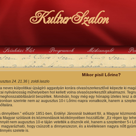
KulturSzalon
Színházi Élet
Programok
Médianapló
Pe
y
Mikor pisil Lőrinc?
usztus 24. 21.36
|
zoldi.laszlo
, a neves külpolitikai újságíró aggastyán korára olvasószerkesztővé képezte ki mag
azai nyilvánosság műhelyeiben hol kellett volna olvasószerkesztőt alkalmazni. Tegn
eghosszabbításáról beszéltek. Mondván, hogy még egy hónapig ízletes lesz a dinn
zonban szerinte nem az augusztus 10-i Lőrinc-napra vonatkozik, hanem a szeptembe
őfalára.
a dinnyében.” először 1851-ben, Erdélyi Jánosnál bukkant föl, a Magyar közmo
 a Magyar szólások és közmondások kézikönyvében hozzáfűzte: „Ez régen így lehete
nyét nem augusztus 10-e táján vetették a disznók elé, hanem a szeptember 5-i Lő
l magyarázható, hogy csúszott a dinnyeszezon, és a kivételesen nagyra nőtt gyüm
innyés szelete is.