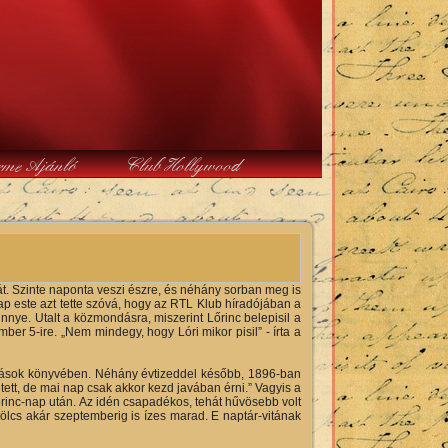
rme Ajánló
Club Hollywood
át. Szinte naponta veszi észre, és néhány sorban meg is
ap este azt tette szóvá, hogy az RTL Klub híradójában a
ye. Utalt a közmondásra, miszerint Lőrinc belepisil a
r 5-ire. „Nem mindegy, hogy Lóri mikor pisil” - írta a
ndások könyvében. Néhány évtizeddel később, 1896-ban
tt, de mai nap csak akkor kezd javában érni.” Vagyis a
rinc-nap után. Az idén csapadékos, tehát hűvösebb volt
ölcs akár szeptemberig is ízes marad. E naptár-vitának