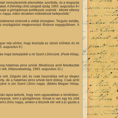
all miniszterelnök ellenzékbe szorította, és a kisgazda
akat. A Délvilág című szegedi újság 1993. augusztus 9-i
majd a görögdinnye-politikusok uralmát - kiknek vékony
rinc napja, mikor dicstelen működésük befejeződik.”
olatmenet elvérzett a vidéki közegben. Torgyán belátta,
az országjárást megkoronázó fővárosi nagygyűlésen. A
ar nép vérére, hogy kiszívják az utolsó erőnket, és mi
3. augusztus 9.)
be majd belepipikél a mi Szent Lőrincünk. (Pesti Hírlap,
bog hatalmas piros szívük. Mindössze arról feledkeztek
lé veti. (Népszabadság, 1993. augusztus 31.)
 volt, Zsigulin járt, és csak használója volt az idegen
rta, de a hatalmas piros szívük bent dobog. Csak arról
ére is jön Szent Lőrinc napja. (Békés Megyei Hírlap,
r más lapra tartozik, hogy nem ugyanabban a köntösben.
lyanok, mint a görögdinnye. Annak is van egy kis zöld
ent Lőrinc napja, amikor a disznók elé veti a jó gazda a