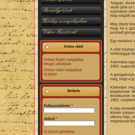
Torgyán József
vezér járta az
Beszélgetések
számában példá
héja mögött nag
Hetilap a napilapban
Még ötször kís
hogy ha a gazd
Vidor Fesztivál
poshadt görögd
Egy metafora v
Online rádió
A zöld mázban 
méltósággal tűr
Online Rádió hallgatása
A kormány egy 
felugró ablakban
1993. augusztu
Online rádió hallgatása
új lapon
A görögdinnye-
meg, hogy a gö
Kíséreljen meg
Belépés
tulajdonnak. M
feledkeznek me
1993. szeptemb
Felhasználónév
*
A régi nómenkl
Kérem szépen a
vékony héja, de
Jelszó
*
megmaradt dinny
Új jelszó igénylése