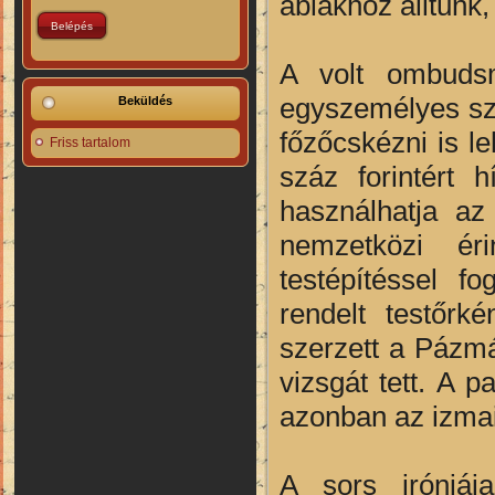
ablakhoz álltunk,
A volt ombuds
egyszemélyes szo
Beküldés
főzőcskézni is leh
Friss tartalom
száz forintért h
használhatja az
nemzetközi ér
testépítéssel f
rendelt testőrk
szerzett a Pázmá
vizsgát tett. A 
azonban az izmai,
A sors iróniáj