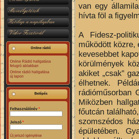
van egy államil
Beszélgetések
hívta föl a figyel
Hetilap a napilapban
Vidor Fesztivál
A Fidesz-politi
működött közre, 
Online rádió
kevesebbet kapot
körülmények közö
Online Rádió hallgatása
felugró ablakban
akiket „csak” gaz
Online rádió hallgatása
új lapon
élhetnek. Péld
rádióműsorban G
Belépés
Miközben hallga
Felhasználónév
*
főutcán található
szomszédos házb
Jelszó
*
épületében. Gy
Új jelszó igénylése