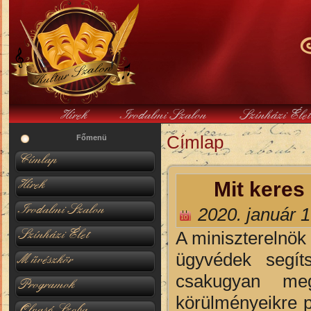
Hírek
Irodalmi Szalon
Színházi Éle
Címlap
Jelenlegi hely
Főmenü
Címlap
Hírek
Mit keres
Irodalmi Szalon
2020. január 1
Színházi Élet
A miniszterelnök
ügyvédek segíts
Művészkör
csakugyan megít
Programok
körülményeikre 
Olvasó Szoba