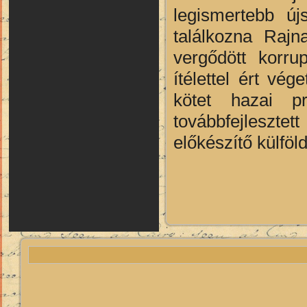
legismertebb új
találkozna Rajn
vergődött korru
ítélettel ért vé
kötet hazai p
továbbfejleszte
előkészítő külf