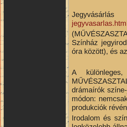
Jegyvásárlá
jegyvasarlas.htm
(MŰVÉSZASZTAL 
Színház jegyiro
óra között), és a
A különleges,
MŰVÉSZASZTAL 
drámaírók színe-
módon: nemcsak 
produkciók révén 
Irodalom és szí
legközelebb álln