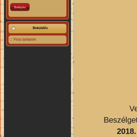
Beküldés
Friss tartalom
V
Beszélget
2018.