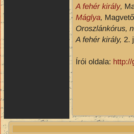
A fehér király
,
Mag
Máglya
,
Magvető,
Oroszlánkórus, n
A fehér király,
2. 
Írói oldala:
http: