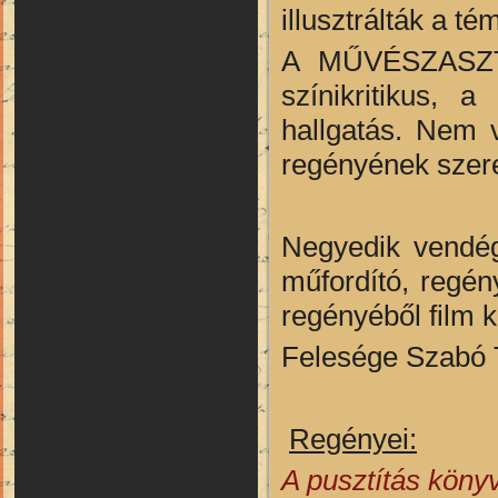
illusztrálták a t
A MŰVÉSZASZTA
színikritikus, 
hallgatás. Nem 
regényének szere
Negyedik vendé
műfordító, regén
regényéből film k
Felesége Szabó T
Regényei:
A pusztítás köny