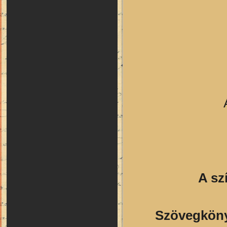
A sz
Szövegköny