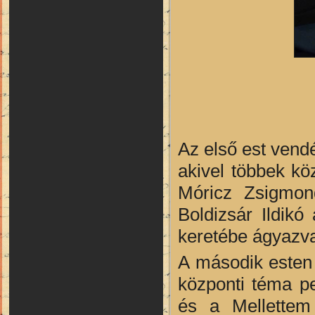
Az első est vendé
akivel többek kö
Móricz Zsigmon
Boldizsár Ildikó
keretébe ágyazv
A második esten
központi téma p
és a Mellettem 