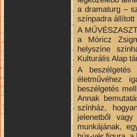
a dramaturg – sz
színpadra állítot
A MŰVÉSZASZTAL
a Móricz Zsig
helyszíne szín
Kulturális Alap t
A beszélgetés 
életművéhez ig
beszélgetés mell
Annak bemutatás
színház, hogya
jelenetből vag
munkájának, egy
hús-vér figura, 