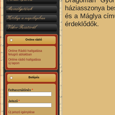
háziasszonya bes
Beszélgetések
és a Máglya című
Hetilap a napilapban
érdeklődők.
Vidor Fesztivál
Online rádió
Online Rádió hallgatása
felugró ablakban
Online rádió hallgatása
új lapon
Belépés
Felhasználónév
*
Jelszó
*
Új jelszó igénylése