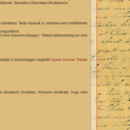
sábítanak. Szeretek a Roncsban fényképezni.
ek pénteken. Talán olyanok is, amelyek nem ismétlődnek
angulatával.
t nem érdemes kihagyni. Többet pillanatnyilag én sem
parkját is közönséggel megtöltő
Queen Forever Tribute
at következő részében. Könnyen belátható, hogy nem