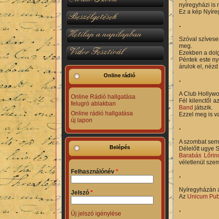
nyíregyházi is
Ez a kép Nyíre
Beszélgetések
Hetilap a napilapban
Szóval szívese
meg.
Vidor Fesztivál
Ezekben a dolg
Péntek este ny
árulok el, nézd
Online rádió
A Club Hollywo
Online Rádió hallgatása
Fél kilenctől a
felugró ablakban
Band
játszik.
Online rádió hallgatása
Ezzel meg is v
új lapon
A szombat sem 
Belépés
Délelőtt ugye S
Barabás Lőrin
véletlenül szem
Felhasználónév
*
Nyíregyházán a
Jelszó
*
Az
Unicum Pub
Új jelszó igénylése