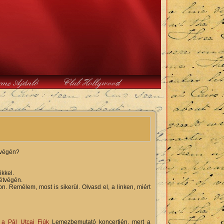
rme Ajánló
Club Hollywood
tvégén?
ikkel.
étvégén.
 Remélem, most is sikerül. Olvasd el, a linken, miért
a Pál Utcai Fiúk
Lemezbemutató koncertjén, mert a