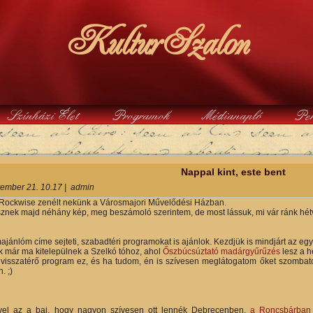
KulturSzalon
Színházi Élet
Programok
Médianapló
Pe
y
Nappal kint, este bent
ember 21. 10.17
|
admin
 Rockwise zenélt nekünk a Városmajori Művelődési Házban.
esznek majd néhány kép, meg beszámoló szerintem, de most lássuk, mi vár ránk hé
jánlóm címe sejteti, szabadtéri programokat is ajánlok. Kezdjük is mindjárt az egy
 már ma kitelepülnek a Szelkó tóhoz, ahol
Őszbúcsúztató madárgyűrűzés
lesz a h
isszatérő program ez, és ha tudom, én is szívesen meglátogatom őket szombaton.
. ;)
vel az a baj, hogy nagyon szívesen ott lennék Debrecenben,
a Roncsbárban 