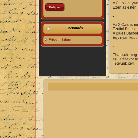
A Club Hollywo
Ezen az estén
Az X Cafe is m
Beküldés
Ezúttal
Blues e
A Blues Balloo
Egy nyári képpe
Friss tartalom
Tisztítsuk meg
születésekor az 
Tegyünk így!