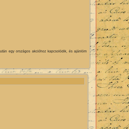
lután egy országos akcióhoz kapcsolódik, és ajánlóm