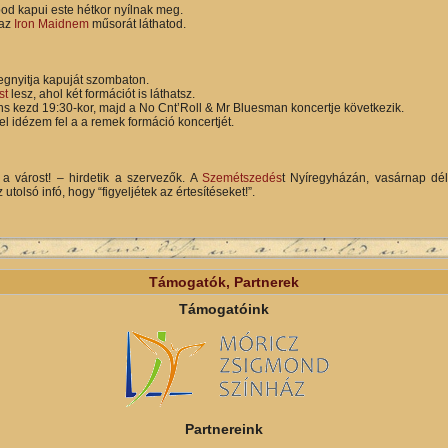
od kapui este hétkor nyílnak meg.
 az
Iron Maidnem
műsorát láthatod.
egnyitja kapuját szombaton.
st
lesz, ahol két formációt is láthatsz.
ns kezd 19:30-kor, majd a No Cnt’Roll & Mr Bluesman koncertje következik.
l idézem fel a a remek formáció koncertjét.
 a várost! – hirdetik a szervezők. A
Szemétszedés
t Nyíregyházán, vasárnap dé
utolsó infó, hogy “figyeljétek az értesítéseket!”.
Támogatók, Partnerek
Támogatóink
Partnereink