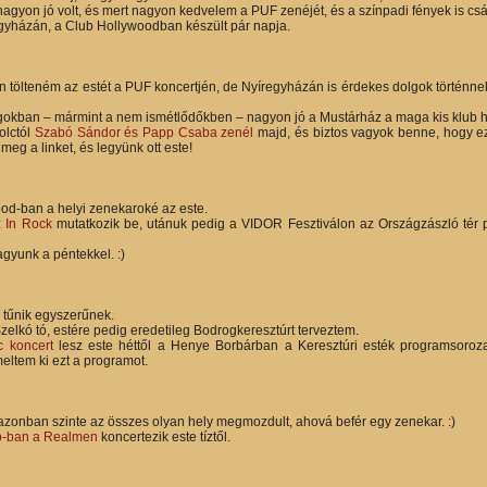
 nagyon jó volt, és mert nagyon kedvelem a PUF zenéjét, és a színpadi fények is c
gyházán, a Club Hollywoodban készült pár napja.
n tölteném az estét a PUF koncertjén, de Nyíregyházán is érdekes dolgok történn
okban – mármint a nem ismétlődőkben – nagyon jó a Mustárház a maga kis klub h
olctól
Szabó Sándor és Papp Csaba zenél
majd, és biztos vagyok benne, hogy ez
 meg a linket, és legyünk ott este!
od-ban a helyi zenekaroké az este.
z
In Rock
mutatkozik be, utánuk pedig a VIDOR Fesztiválon az Országzászló tér 
agyunk a péntekkel. :)
tűnik egyszerűnek.
zelkó tó, estére pedig eredetileg Bodrogkeresztúrt terveztem.
c koncert
lesz este héttől a Henye Borbárban a Keresztúri esték programsoroz
eltem ki ezt a programot.
zonban szinte az összes olyan hely megmozdult, ahová befér egy zenekar. :)
-ban a Realmen
koncertezik este tíztől.