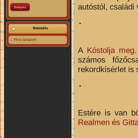
autóstól, családi 
Beküldés
Friss tartalom
A
Kóstolja me
számos főzőcsa
rekordkísérlet is
Estére is van b
Realmen és Gitt