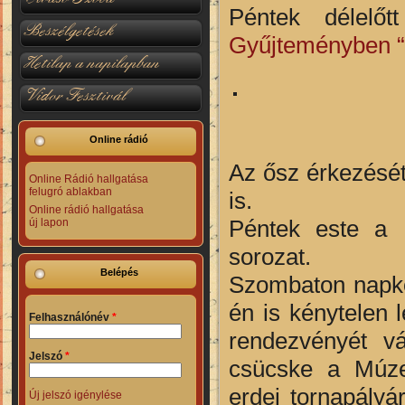
Péntek délelőt
Beszélgetések
Gyűjteményben “A
Hetilap a napilapban
Vidor Fesztivál
Online rádió
Az ősz érkezését
Online Rádió hallgatása
felugró ablakban
is.
Online rádió hallgatása
Péntek este a 
új lapon
sorozat.
Belépés
Szombaton napkö
én is kénytelen 
Felhasználónév
*
rendezvényét v
Jelszó
*
csücske a Múzeu
erdei tornapályá
Új jelszó igénylése