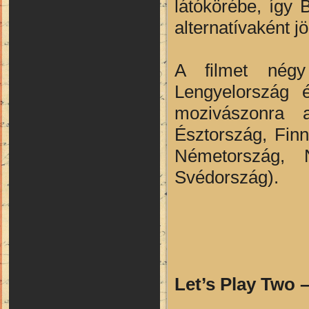
látókörébe, így 
alternatívaként 
A filmet négy
Lengyelország 
mozivászonra a
Észtország, Finn
Németország, N
Svédország).
Let’s Play Two –