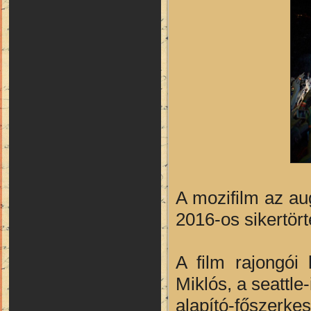
A mozifilm az au
2016-os sikertör
A film rajongói
Miklós, a seattle
alapító-főszer