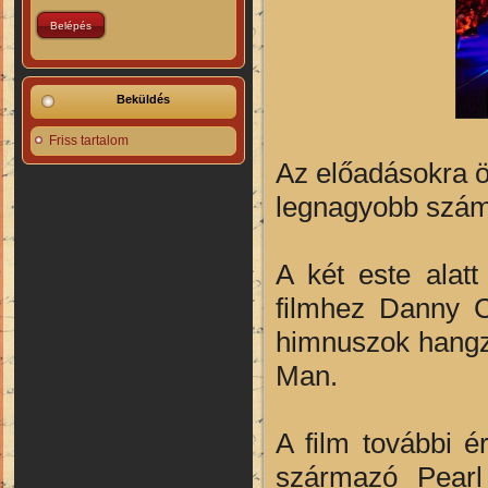
Beküldés
Friss tartalom
Az előadásokra ö
legnagyobb számú
A két este alatt
filmhez Danny C
himnuszok hangza
Man.
A film további é
származó Pearl