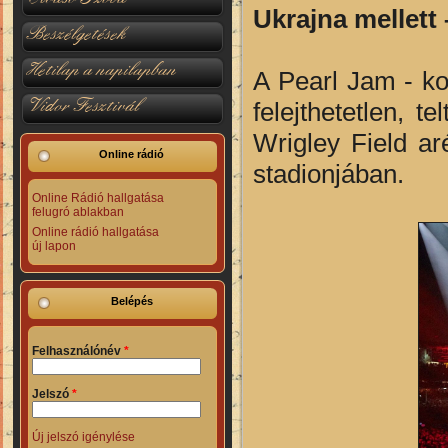
Ukrajna mellett
Beszélgetések
Hetilap a napilapban
A Pearl Jam - ko
Vidor Fesztivál
felejthetetlen, 
Wrigley Field a
Online rádió
stadionjában.
Online Rádió hallgatása
felugró ablakban
Online rádió hallgatása
új lapon
Belépés
Felhasználónév
*
Jelszó
*
Új jelszó igénylése