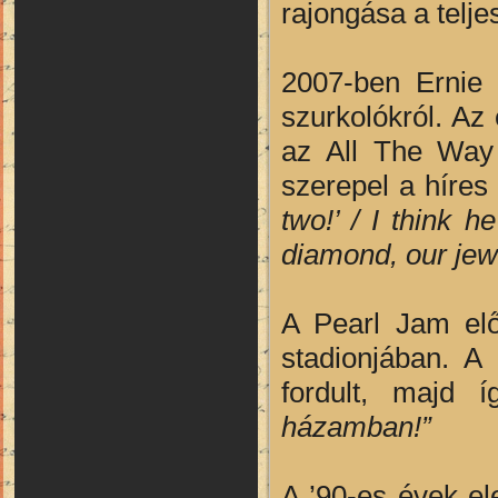
rajongása a telje
2007-ben Ernie 
szurkolókról. Az
az All The Way 
szerepel a híres
two!’ / I think 
diamond, our jewe
A Pearl Jam elő
stadionjában. A
fordult, majd 
házamban!”
A ’90-es évek ele