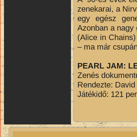
zenekarai, a Nir
egy egész gener
Azonban a nagy g
(Alice in Chains
– ma már csupán 
PEARL JAM: L
Zenés dokument
Rendezte: David 
Játékidő: 121 pe