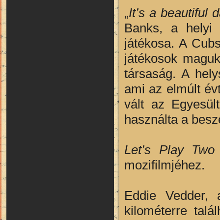
„
It’s a beautiful 
Banks, a helyi
játékosa. A Cub
játékosok maguk 
társaság. A hely
ami az elmúlt év
vált az Egyesül
használta a besz
Let’s Play Two
mozifilmjéhez.
Eddie Vedder, 
kilométerre talá