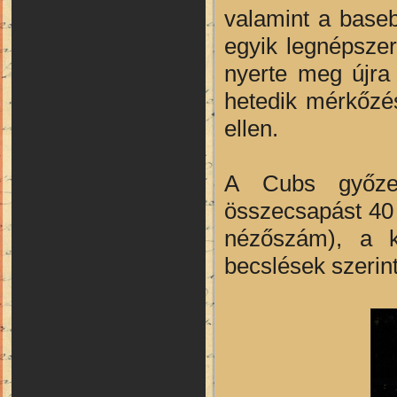
valamint a baseb
egyik legnépszer
nyerte meg újra 
hetedik mérkőzé
ellen.
A Cubs győzel
összecsapást 40 
nézőszám), a k
becslések szerint