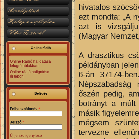
hivatalos szócs
Beszélgetések
ezt mondta: „A ny
Hetilap a napilapban
azt is vizsgálj
Vidor Fesztivál
(Magyar Nemzet,
Online rádió
A drasztikus cs
Online Rádió hallgatása
példányban jele
felugró ablakban
6-án 37174-ben.
Online rádió hallgatása
új lapon
Népszabadság m
őszén pedig, am
Belépés
botrányt a múlt
Felhasználónév
*
másik figyelemr
mégsem szüntet
Jelszó
*
tervezne ellenü
Új jelszó igénylése