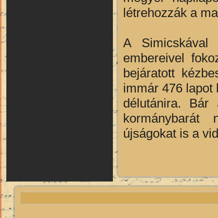
létrehozzák a ma
A Simicskával 
embereivel fokoz
bejáratott kézbe
immár 476 lapot 
délutánira. Bár
kormánybarát n
újságokat is a v