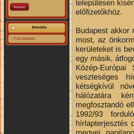
településen kísér
előfizetőkhöz.
Beküldés
Budapest akkor m
most, az önkormá
Friss tartalom
kerületeket is b
egy másik, átfog
Közép-Európai 
veszteséges hír
kétségkívül növ
hálózatára kén
megfosztandó el
1992/93 fordu
hírlapterjesztés d
megyei napilapo