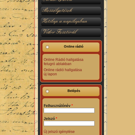
Beszélgetések
Hetilap a napilapban
Vidor Fesztivál
Online rádió
Online Rádió hallgatása
felugró ablakban
Online rádió hallgatása
új lapon
Belépés
Felhasználónév
*
Jelszó
*
Új jelszó igénylése