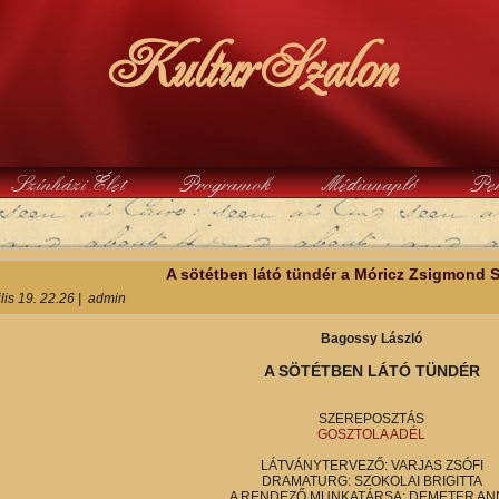
KulturSzalon
Színházi Élet
Programok
Médianapló
Pe
y
A sötétben látó tündér a Móricz Zsigmond 
lis 19. 22.26
|
admin
Bagossy László
A SÖTÉTBEN LÁTÓ TÜNDÉR
SZEREPOSZTÁS
GOSZTOLA ADÉL
LÁTVÁNYTERVEZŐ: VARJAS ZSÓFI
DRAMATURG: SZOKOLAI BRIGITTA
A RENDEZŐ MUNKATÁRSA: DEMETER AN