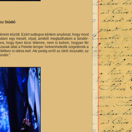
z Stúdió
éreim között. Ezért suttogva kértem anyámat, hogy most
ondani egy mesét, olyat, amiből megtudhatom a tündér-
a, hogy ilyen kicsi létemre, nem is tudom, hogyan fér
vak által a Fekete-tenger hetvenhetedik szigetének a
ben is látnia kell. Aki pedig erről az útról visszatér, az
ündér.”