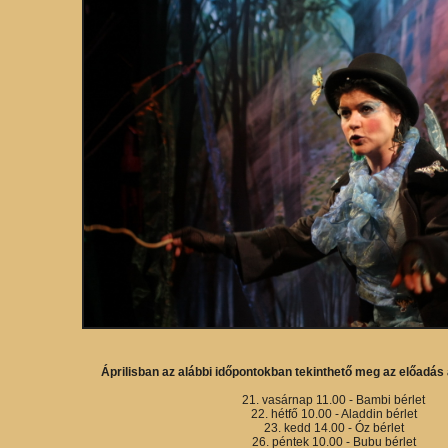
Áprilisban az alábbi időpontokban tekinthető meg az előadá
21. vasárnap 11.00 - Bambi bérlet
22. hétfő 10.00 - Aladdin bérlet
23. kedd 14.00 - Óz bérlet
26. péntek 10.00 - Bubu bérlet