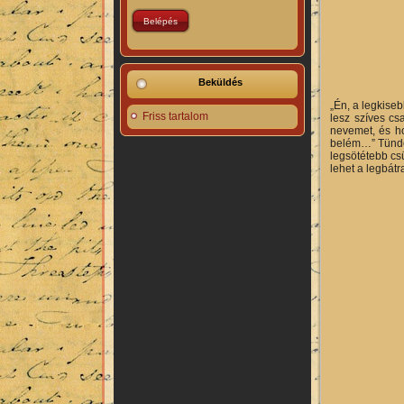
Beküldés
„Én, a legkise
Friss tartalom
lesz szíves cs
nevemet, és ho
belém…” Tündér
legsötétebb csü
lehet a legbátr