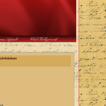
rme Ajánló
Club Hollywood
Színházban
NA