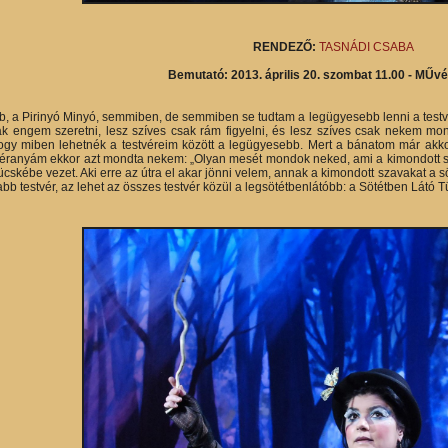
RENDEZŐ:
TASNÁDI CSABA
Bemutató: 2013. április 20. szombat 11.00 -
MŰvés
bb, a Pirinyó Minyó, semmiben, de semmiben se tudtam a legügyesebb lenni a testv
ak engem szeretni, lesz szíves csak rám figyelni, és lesz szíves csak nekem m
gy miben lehetnék a testvéreim között a legügyesebb. Mert a bánatom már akkor
anyám ekkor azt mondta nekem: „Olyan mesét mondok neked, ami a kimondott sza
cskébe vezet. Aki erre az útra el akar jönni velem, annak a kimondott szavakat a sötét
abb testvér, az lehet az összes testvér közül a legsötétbenlátóbb: a Sötétben Látó T