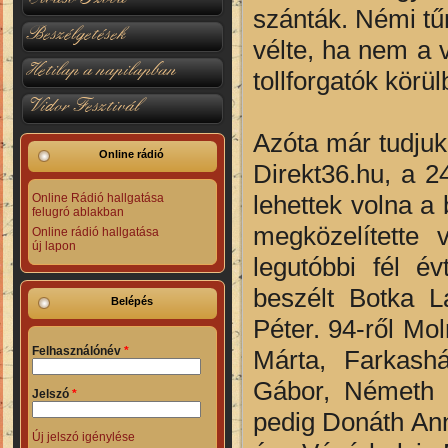
szánták. Némi tűn
Beszélgetések
vélte, ha nem a 
Hetilap a napilapban
tollforgatók körü
Vidor Fesztivál
Azóta már tudjuk
Online rádió
Direkt36.hu, a 2
lehettek volna a 
Online Rádió hallgatása
felugró ablakban
megközelítette 
Online rádió hallgatása
új lapon
legutóbbi fél é
beszélt Botka L
Belépés
Péter. 94-ről Mo
Felhasználónév
*
Márta, Farkashá
Gábor, Németh P
Jelszó
*
pedig Donáth Ann
Új jelszó igénylése