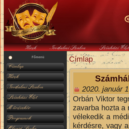
Hírek
Irodalmi Szalon
Színházi Éle
Címlap
Jelenlegi hely
Főmenü
Címlap
Hírek
Számhábo
Irodalmi Szalon
2020. január 1
Színházi Élet
Orbán Viktor teg
zavarba hozta a 
Művészkör
vélekedik a médi
Programok
kérdésre, vagy a
Olvasó Szoba