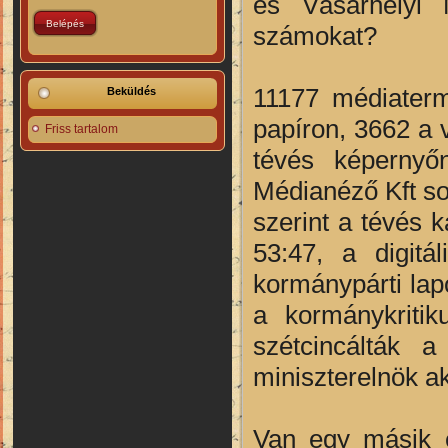
és Vásárhelyi 
számokat?
11177 médiaterm
Beküldés
papíron, 3662 a 
Friss tartalom
tévés képernyő
Médianéző Kft so
szerint a tévés 
53:47, a digitá
kormánypárti lapo
a kormánykritik
szétcincálták a
miniszterelnök ak
Van egy másik e