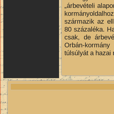
„árbevételi alapo
kormányoldalh
származik az elle
80 százaléka. H
csak, de árbevé
Orbán-kormány é
túlsúlyát a haz