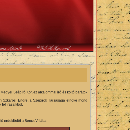
rme Ajánló
Club Hollywood
Megyei Szépíró Kör, ez alkalommal író és költő barátok
en Szkárosi Endre, a Szépírók Társasága elnöke mond
fel írásaikból.
ő érdeklődőt a Bencs Villába!