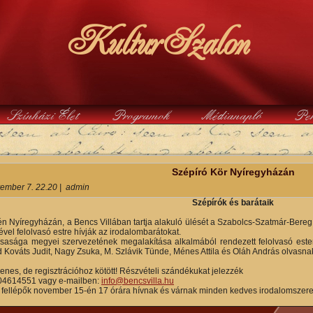
KulturSzalon
Színházi Élet
Programok
Médianapló
Pe
y
Szépíró Kör Nyíregyházán
ember 7. 22.20
|
admin
Szépírók és barátaik
 Nyíregyházán, a Bencs Villában tartja alakuló ülését a Szabolcs-Szatmár-Bereg 
el felolvasó estre hívják az irodalombarátokat.
rsasága megyei szervezetének megalakítása alkalmából rendezett felolvasó est
 Kováts Judit, Nagy Zsuka, M. Szlávik Tünde, Ménes Attila és Oláh András olvasnak 
enes, de regisztrációhoz kötött! Részvételi szándékukat jelezzék
204614551 vagy e-mailben:
info@bencsvilla.hu
 fellépők november 15-én 17 órára hívnak és várnak minden kedves irodalomszeret