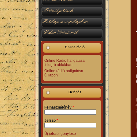
Beszélgetések
Hetilap a napilapban
Vidor Fesztivál
Online rádió
Online Rádió hallgatása
felugró ablakban
Online rádió hallgatása
új lapon
Belépés
Felhasználónév
*
Jelszó
*
Új jelszó igénylése