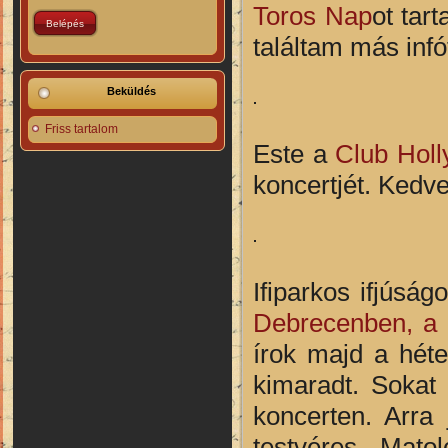
Toros Nap
ot tar
találtam más infó
Beküldés
Friss tartalom
Este a
Club Hol
koncertjét. Kedve
Ifiparkos ifjúsá
Debrecenben, a
írok majd a hét
kimaradt. Sokat
koncerten. Arra
testvéres, Mat