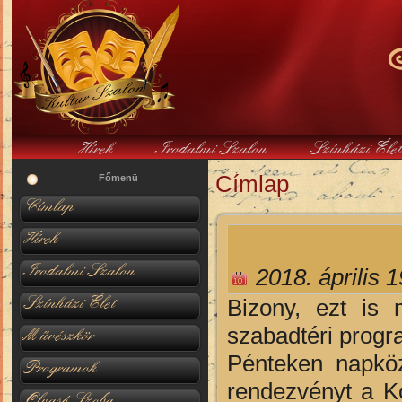
Hírek
Irodalmi Szalon
Színházi Éle
Címlap
Jelenlegi hely
Főmenü
Címlap
Hírek
Irodalmi Szalon
2018. április 
Színházi Élet
Bizony, ezt is
szabadtéri progr
Művészkör
Pénteken napkö
Programok
rendezvényt a K
Olvasó Szoba