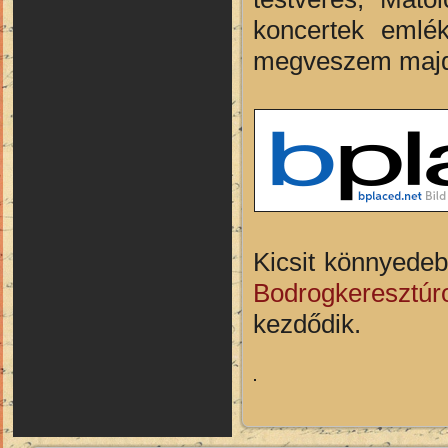
koncertek emlék
megveszem majd 
Kicsit könnyede
Bodrogkeresztúr
kezdődik.