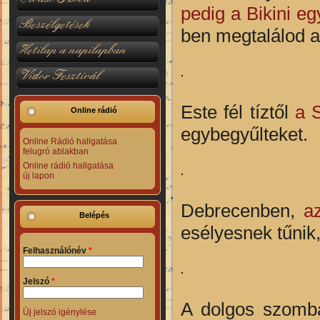
pedig a Bikini eg
Beszélgetések
ben megtalálod a 
Hetilap a napilapban
Vidor Fesztivál
Este fél tíztől
a 
Online rádió
egybegyűlteket.
Online Rádió hallgatása
felugró ablakban
Online rádió hallgatása
új lapon
Debrecenben,
a
Belépés
esélyesnek tűnik
Felhasználónév
*
Jelszó
*
A dolgos szomba
Új jelszó igénylése