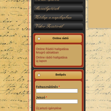
Beszélgetések
Hetilap a napilapban
Vidor Fesztivál
Online rádió
Online Rádió hallgatása
felugró ablakban
Online rádió hallgatása
új lapon
Belépés
Felhasználónév
*
Jelszó
*
Új jelszó igénylése