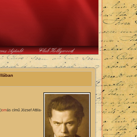
rme Ajánló
Club Hollywood
illában
l)
om
ás című József Attila-