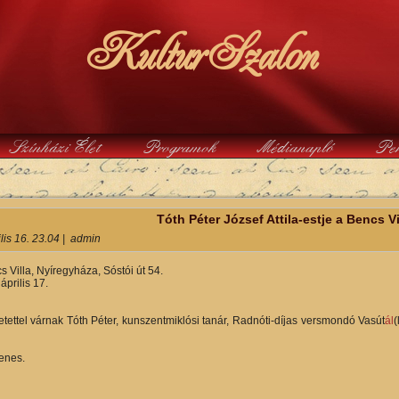
KulturSzalon
Színházi Élet
Programok
Médianapló
Pe
y
Tóth Péter József Attila-estje a Bencs V
lis 16. 23.04
|
admin
 Villa, Nyíregyháza, Sóstói út 54.
április 17.
0
etettel várnak Tóth Péter, kunszentmiklósi tanár, Radnóti-díjas versmondó Vasút
ál
(
enes.