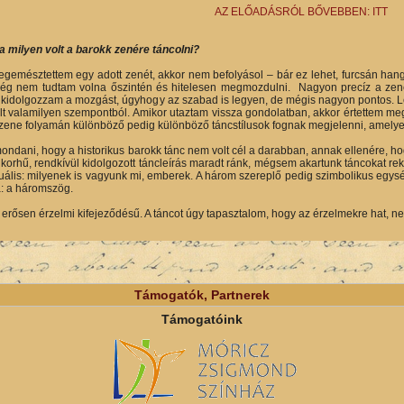
AZ ELŐADÁSRÓL BŐVEBBEN: ITT
 milyen volt a barokk zenére táncolni?
gemésztettem egy adott zenét, akkor nem befolyásol – bár ez lehet, furcsán han
ég nem tudtam volna őszintén és hitelesen megmozdulni. Nagyon precíz a zene, 
y kidolgozzam a mozgást, úgyhogy az szabad is legyen, de mégis nagyon pontos. Le
lt valamilyen szempontból. Amikor utaztam vissza gondolatban, akkor értettem meg
 zene folyamán különböző pedig különböző táncstílusok fognak megjelenni, amelye
ondani, hogy a historikus barokk tánc nem volt cél a darabban, annak ellenére, ho
korhű, rendkívül kidolgozott táncleírás maradt ránk, mégsem akartunk táncokat reko
uális: milyenek is vagyunk mi, emberek. A három szereplő pedig szimbolikus egysé
a: a háromszög.
erősen érzelmi kifejeződésű. A táncot úgy tapasztalom, hogy az érzelmekre hat, n
Támogatók, Partnerek
Támogatóink