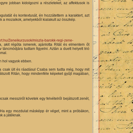
re jobban kidolgozni a részleteket, az affektusok is
ulatát és kontextusát, én hozzátettem a karaktert, azt
k a mozaikok, amelyekből kialakult az összkép.
-art.hu/Zeneikurzusok/miszla-barokk-regi-zene-
 akit régóta ismerek, ajánlotta Ritát és elmentem őt
áncmódjára tudtam figyelni. Aztán a duett helyett trió
mmal.
 én hol vagyok ebben.
ita csak ült és ráadásul Csaba sem tudta még, hogy mit
tszott Ritán, hogy mindenféle képeket gyűjt magában,
ak messziről követek egy felvételről bejátszott zenét,
 Ha egy mozdulat másképp ér véget, mint a próbákon,
k a játéknak.