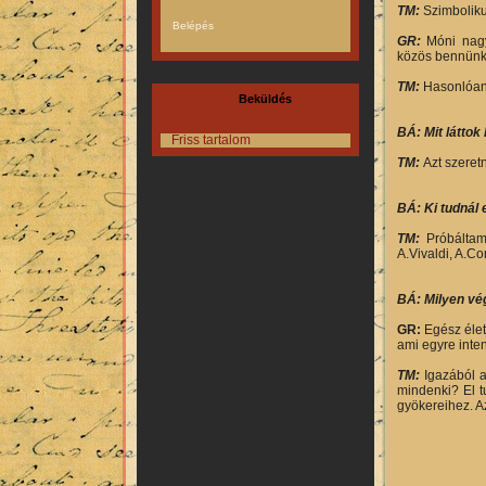
TM:
Szimboliku
GR:
Móni nagyo
közös bennünk
TM:
Hasonlóan 
Beküldés
BÁ: Mit láttok
Friss tartalom
TM:
Azt szeret
BÁ: Ki tudnál 
TM:
Próbáltam
A.Vivaldi, A.Co
BÁ: Milyen vé
GR:
Egész élet
ami egyre inte
TM:
Igazából 
mindenki? El t
gyökereihez. A