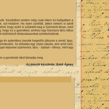
gzik. Kezdetben amikor még csak ültem és hallgattam a
ezt imádom. Ha ilyen cizellált, akkor nekem is adott
het, hogy azért is született meg a Szemünk fénye, mert
, hogy ez a gyerekkor, amihez egy bizonyos tánc-stílus
k különböző életszakaszokat szimbolizálnak.
gy én autentikus barokk hegedűn játszom a zenét. Igaz,
nstruálni. Az előadás egy olyan utazás, ami arról szól,
get képvisel számomra: tánc - dallam –ritmus, mint egy
em a gondolati síkot támadja meg.
Az interjút készítette: Bakk Ágnes