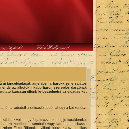
rme Ajánló
Club Hollywood
ű új táncelőadását, amelyben a barokk zene sajátos
benne, de az alkotók inkább háromszereplős darabnak
emutató kapcsán ültünk le beszélgetni az előadás két
z a téma, adódott a szituáció abból, ahogy a két zenész,
m inkább az volt, hogy fogalmazzunk meg jó karaktereket
 a barokk zenében csembaló vagy lant adja a basso
 szólam. Ekkor Ritának bevillant, hogy ez a szimbolikus