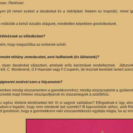
san. Öleléssel.
n jól ismeri ezeket a darabokat és a miértjüket. Nekem ez inspiráló, mivel í
.
működik a belső vizuális világunk, mindketten képekben gondolkodunk.
 kihívásnak az előadásban?
ném, hogy megszólítsa az emberek szívét.
emelni néhány zenedarabot, amit hallhatunk (és láthatunk)?
 olyan darabokat választani, amelyek erős karizmával rendelkeznek. Játszunk
relli, C. Monteverdi, G.F.Haendel vagy F.Couperin, de lesznek kevésbé ismert szerző
gigmenni zenével ezen a folyamaton?
emben mindig visszamentem a gyerekkoromhoz, mindig visszacsatolok a gyökerekhez
nzívebb majd hirtelen visszapottyanok és visszamegyek a szülőkhöz.
az egész életünk kérdésekkel teli: Ki is vagyok valójában? Elfogadnak-e úgy, a
udom-e fogadni, hogy nem mindenki tud szeretni? Itt kapcsolódok ahhoz, amit Rit
zt gondolom, hogy a gyermekkorra való visszaemlékezés egyfajta mágia, ha az emb