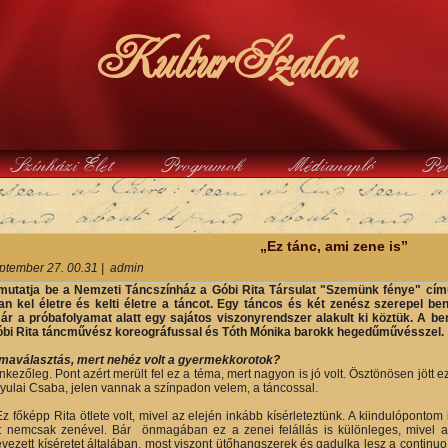
KulturSzalon
Színházi Élet
Programok
Médianapló
Pe
y
„Ez tánc, ami zene is”
ptember 27. 00.31
|
admin
mutatja be a Nemzeti Táncszínház a Góbi Rita Társulat "Szemünk fénye" cím
ban kel életre és kelti életre a táncot. Egy táncos és két zenész szerepel 
már a próbafolyamat alatt egy sajátos viszonyrendszer alakult ki köztük. A b
Góbi Rita táncművész koreográfussal és Tóth Mónika barokk hegedűművésszel.
émaválasztás, mert nehéz volt a gyermekkorotok?
nkezőleg. Pont azért merült fel ez a téma, mert nagyon is jó volt. Ösztönösen jött e
yulai Csaba, jelen vannak a színpadon velem, a táncossal.
Ez főképp Rita ötlete volt, mivel az elején inkább kísérleteztünk. A kiindulóponto
t nemcsak zenével. Bár önmagában ez a zenei felállás is különleges, mivel
vezett kíséretet általában, most viszont ütőhangszerek és gadulka lesz a continuo