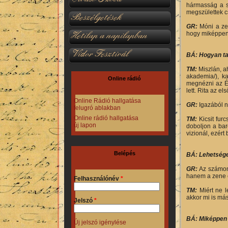
hármasság a sz
megszülettek c
Beszélgetések
GR:
Móni a ze
Hetilap a napilapban
hogy miképpen 
Vidor Fesztivál
BÁ: Hogyan ta
TM:
Miszlán, a
akademia/), ka
Online rádió
megnézni az Ér
lett. Rita az 
Online Rádió hallgatása
GR:
Igazából n
felugró ablakban
Online rádió hallgatása
TM:
Kicsit fur
új lapon
doboljon a bar
vizionál, ezért
Belépés
BÁ: Lehetsége
GR:
Az számomr
hanem a zene eg
Felhasználónév
*
TM:
Miért ne l
akkor mi is má
Jelszó
*
BÁ: Miképpen 
Új jelszó igénylése