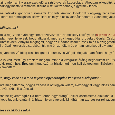
ínpadon ami visszavezethető a szülő-gyerek kapcsolatra. Ahogyan elkezdtük egy
sak egy másfajta tematika szerint. A szülők zenélnek, a gyermek táncol.
nei tételeket gondosan elemezte, körülírta. Amikor kidolgoztuk egy-egy zene hang
lehet ezt a mozgással közvetíteni és milyen ott az alapállapotom. Ezután megvolta
lálkoztatok?
hol a régi zene nyári egyetemet szervezem a Nemeskéry kastélyban (
http://miszla
ptam egy felkérést, hogy alkossak meg egy hegedű-tánc duettet. Gyulai Csaba,
intésekben. Annyira megfogott, hogy az előadás közben csak rá és a szuggesztív t
első próbáinkon csak a sarokban ült, míg én zenéltem és onnan ismerkedett a világo
agyon hosszú ideig csak hallgatni tudtam ezt a világot. Meg akartam érteni, hogy
csa is volt, mert úgy éreztem magam, mint aki vizsgázik: órákig hegedültem és R
okk zenémhez. Éreztem, hogy ezért a bizalomért meg kell dolgoznom. Eközben lá
 bizakodtam.
s, hogy zene és a tánc teljesen egyenrangúan van jelen a
színpadon?
a meghatározó, hogy a zenész is ott legyen velem, akkor együtt vagyunk és nemcs
yütt születik a tánccal.
ehetne egyenrangú? Ha nem lenne egyenrangú, akkor aszimmetria alakulna ki.
sképp tudunk reagálni rá, hiszen jelen vagyunk. Mindhárman szerves részei vagyun
lesz valakiből szülő?