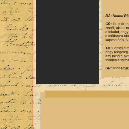
BÁ: Neked Rita
GR:
Ha már me
zenét, akkor m
a feladat, hog
a múltamra uta
kapcsolódik. A
TM:
Fontos elm
hogy rengeteg 
ami mindig akt
tökéletes form
GR:
Mindegyik 