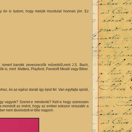
gy én is tudom, hogy melyik mozdulat honnan jön. Ez
 ismert barokk zeneszerzők műveiből,mint J.S. Bach,
k is, mint Matteis, Playford, Pandolfi Mealli vagy Biber.
, és az egész darab így épül fel. Van egyfajta spirál,
hogy vagyok? Szeret-e mindenki? Kell-e hogy szeressen
a mondott az imént, hogy az ember sokszor visszatér a
er nem távolodott el tőle nagyon.