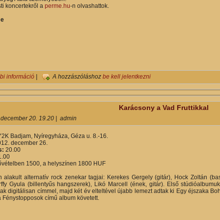
ti koncertekről a
perme.hu
-n olvashattok.
me
Made in China és Jurij koncert volt a világ végén tartalommal kapcso
bi információ
|
A hozzászóláshoz
be kell jelentkezni
Karácsony a Vad Fruttikkal
 december 20. 19.20
|
admin
Y2K Badjam, Nyíregyháza, Géza u. 8.-16.
12. december 26.
s:
20.00
.00
ővételben 1500, a helyszínen 1800 HUF
alakult alternatív rock zenekar tagjai: Kerekes Gergely (gitár), Hock Zoltán (bas
rffy Gyula (billentyűs hangszerek), Likó Marcell (ének, gitár). Első stúdióalbum
k digitálisan címmel, majd két év elteltével újabb lemezt adtak ki Egy éjszaka B
 Fénystopposok című album követett.