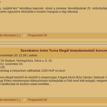
.
g, nyújtott kéz" készítése kapcsán, közel a zenekar fennállásának 20. évfordulój
 amin egyszerre ötvöződik a modern hangzás a régi stílussal.
Alvin és a Mókusok lemezbemutató koncert az Y2K -ban tartalommal
bi információ
| |
Programok
Y2k
Szombaton Intim Torna Illegál lemezbemutató koncer
 november 20. 21.09
|
admin
2K Badjam, Nyíregyháza, Géza u. 8.-16.
12. november 24.
.00
zárólag a helyszínen válthatóak 1200 HUF-os áron
orna Illegál belülről és kívülről is megmozgat. A tagok közül (Kiss Sándor, Nádasdi 
gi Péter) mindannyian többszörösen körbejárták a Föld nevű kék-bolygót, meganny
 találkoztak és közben sokat zenéltek....
Szombaton Intim Torna Illegál lemezbemutató koncert lesz Nyíregyhá
bi információ
| |
Programok
Y2k