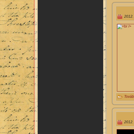
2012.
Továb
2012.