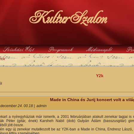
KulturSzalon
Színházi Élet
Programok
Médianapló
Pe
mok
y
Y2k
ól
Made in China és Jurij koncert volt a vil
 december 24. 00.18
|
admin
ekart a nyíregyháziak már ismerik, a 2001 februárjában alakult zenekar tagjai is
lák Péter (gitár, ének) Karsheh Nabil (dob) Gutyán Ádám (basszusgitár) gi
ből jött össze.
gén egy új zenekar mutatkozott be az Y2K-ban a Made in China, Endresz Lászó, 
ályug Attila személyében.