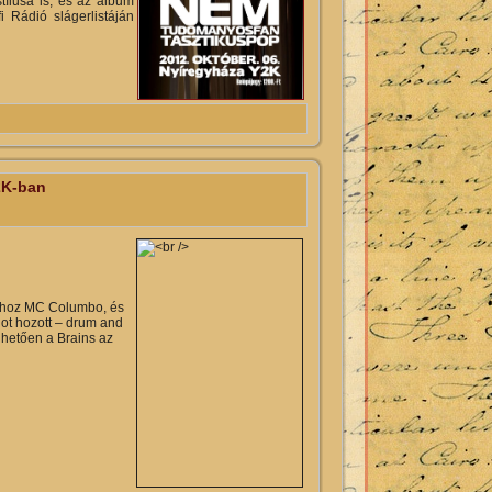
ílusa is, és az album
 Rádió slágerlistáján
olatosan
2K-ban
arhoz MC Columbo, és
dot hozott – drum and
nhetően a Brains az