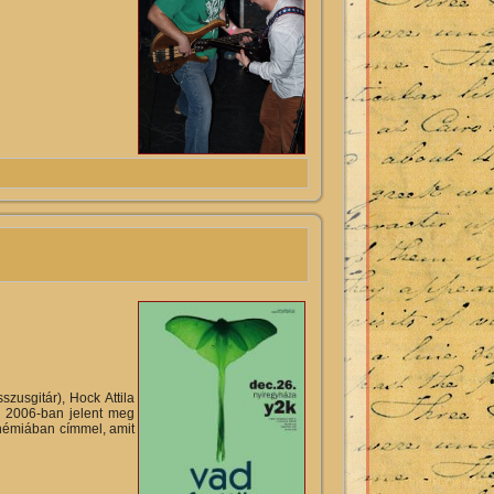
latosan
szusgitár), Hock Attila
uk 2006-ban jelent meg
ohémiában címmel, amit