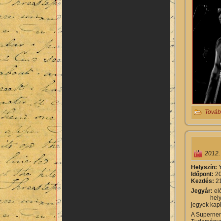
Továb
2012.
H
elyszín:
Időpont:
20
Kezdés:
21
Jegyár:
el
helyszí
jegyek kaph
A Supernem