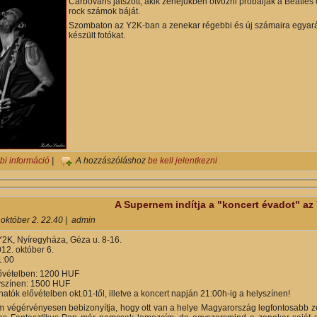
Carbovaris játszott, akik zenéjükben ötvözni próbálják a Beatles 
rock számok báját.
Szombaton az Y2K-ban a zenekar régebbi és új számaira egyará
készült fotókat.
A nyári szünet után az Y2K-ban a Supernemmel indult az "évad" tart
bi információ
|
A hozzászóláshoz
be kell jelentkezni
A Supernem indítja a "koncert évadot" az
 október 2. 22.40
|
admin
Y2K, Nyíregyháza, Géza u. 8-16.
12. október 6.
:00
ővételben: 1200 HUF
nen: 1500 HUF
atók elővételben okt.01-től, illetve a koncert napján 21:00h-ig a helyszínen!
 végérvényesen bebizonyítja, hogy ott van a helye Magyarország legfontosabb ze