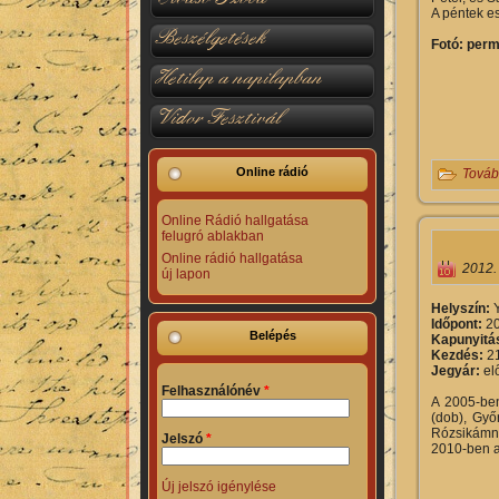
A péntek es
Beszélgetések
Fotó: per
Hetilap a napilapban
Vidor Fesztivál
Online rádió
Továb
Online Rádió hallgatása
felugró ablakban
Online rádió hallgatása
2012.
új lapon
Helyszín:
Időpont:
20
Belépés
Kapunyitá
Kezdés:
21
Jegyár:
el
Felhasználónév
*
A 2005-ben 
(dob), Győ
Rózsikámna
Jelszó
*
2010-ben a
Új jelszó igénylése