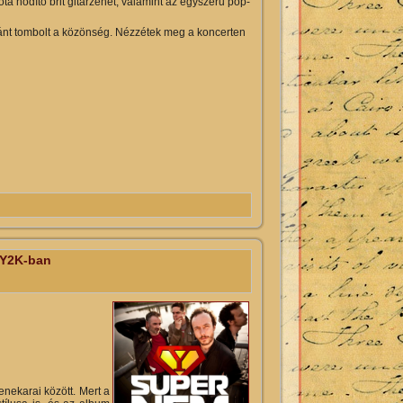
óta hódító brit gitárzenét, valamint az egyszerű pop-
nt tombolt a közönség. Nézzétek meg a koncerten
alommal kapcsolatosan
 Y2K-ban
nekarai között. Mert a