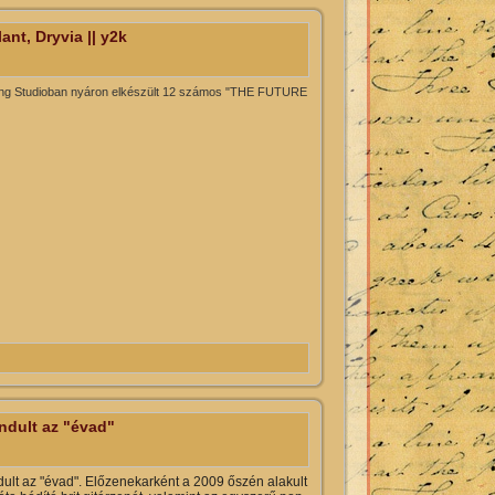
t, Dryvia || y2k
ing Studioban nyáron elkészült 12 számos "THE FUTURE
tartalommal kapcsolatosan
ndult az "évad"
ult az "évad". Előzenekarként a 2009 őszén alakult