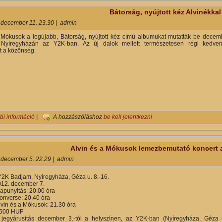
Bátorság, nyújtott kéz Alvinékkal
 december 11. 23.30
|
admin
 Mókusok a legújabb, Bátorság, nyújtott kéz című albumukat mutatták be decem
 Nyíregyházán az Y2K-ban. Az új dalok mellett természetesen régi kedven
t a közönség.
Bátorság, nyújtott kéz Alvinékkal tartalommal kapcsolatosan
bi információ
|
A hozzászóláshoz
be kell jelentkezni
Alvin és a Mókusok lemezbemutató koncert 
 december 5. 22.29
|
admin
Y2K Badjam, Nyíregyháza, Géza u. 8.-16.
12. december 7.
apunyitás: 20.00 óra
e: 20.40 óra
 a Mókusok: 21.30 óra
.500 HUF
 jegyárusítás december 3.-tól a helyszínen, az Y2K-ban (Nyíregyháza, Géza