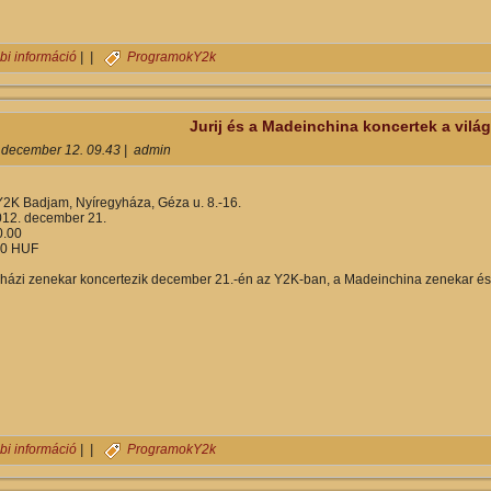
Karácsony a Vad Fruttikkal tartalommal kapcsolatosan
bi információ
| |
Programok
Y2k
Jurij és a Madeinchina koncertek a vilá
 december 12. 09.43
|
admin
Y2K Badjam, Nyíregyháza, Géza u. 8.-16.
012. december 21.
.00
0 HUF
yházi zenekar koncertezik december 21.-én az Y2K-ban, a Madeinchina zenekar és a
Jurij és a Madeinchina koncertek a világ végén tartalommal kapcsola
bi információ
| |
Programok
Y2k