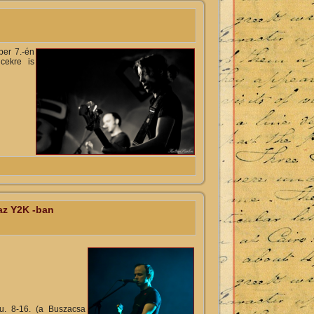
ber 7.-én
cekre is
az Y2K -ban
 u. 8-16. (a Buszacsa