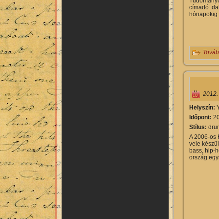
Tudományos
címadó dal
hónapokig h
Továb
2012.
Helyszín:
Időpont:
20
Stílus:
drum
A 2006-os 
vele készül
bass, hip-
ország egy