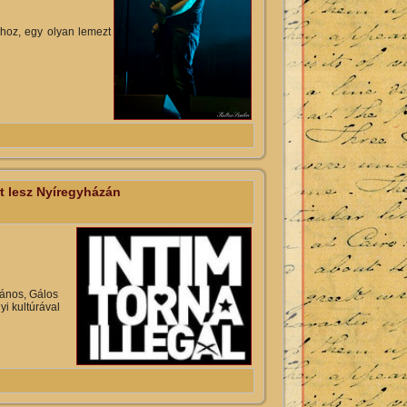
ához, egy olyan lemezt
 kapcsolatosan
t lesz Nyíregyházán
János, Gálos
i kultúrával
zán tartalommal kapcsolatosan