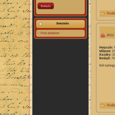
Továb
Beküldés
Friss tartalom
2012.
Helyszín:
Időpont:
2
Kezdés:
20
Belépő:
70
Két nyíreg
Továb