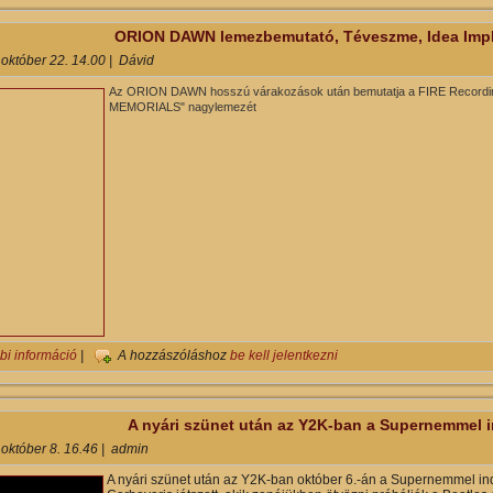
ORION DAWN lemezbemutató, Téveszme, Idea Implan
 október 22. 14.00
|
Dávid
Az
ORION DAWN
hosszú várakozások után bemutatja a FIRE Record
MEMORIALS" nagylemezét
ORION DAWN lemezbemutató, Téveszme, Idea Implant, Dryvia || y2k 
bi információ
|
A hozzászóláshoz
be kell jelentkezni
A nyári szünet után az Y2K-ban a Supernemmel i
 október 8. 16.46
|
admin
A nyári szünet után az Y2K-ban október 6.-án a Supernemmel ind