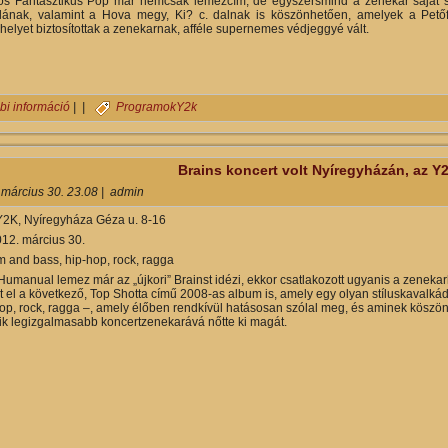
 Fantasztikus Pop már nemcsak lemezcím, de egyszersmind a zenekar saját st
ának, valamint a Hova megy, Ki? c. dalnak is köszönhetően, amelyek a Petőfi
elyet biztosítottak a zenekarnak, afféle supernemes védjeggyé vált.
A Supernem indítja a "koncert évadot" az Y2K-ban tartalommal kapcs
bi információ
| |
Programok
Y2k
Brains koncert volt Nyíregyházán, az Y
 március 30. 23.08
|
admin
Y2K, Nyíregyháza Géza u. 8-16
12. március 30.
 and bass, hip-hop, rock, ragga
Humanual lemez már az „újkori” Brainst idézi, ekkor csatlakozott ugyanis a zenek
t el a következő, Top Shotta című 2008-as album is, amely egy olyan stíluskavalká
hop, rock, ragga –, amely élőben rendkívül hatásosan szólal meg, és aminek köszö
ik legizgalmasabb koncertzenekarává nőtte ki magát.