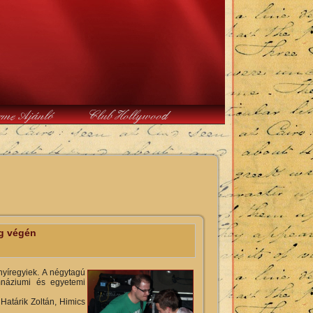
rme Ajánló
Club Hollywood
ág végén
 nyíregyiek. A négytagú
mnáziumi és egyetemi
Határik Zoltán, Himics