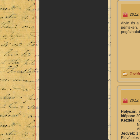
2012.
Alvin és a
pénteken,
pogózhatot
Továb
2012.
Helyszín:
Időpont:
20
Kezdés:
K
Nonvers
Alvin és
Jegyek:
1
Elővételes