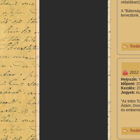
oldalában))
A "Bátorsá
terveztünk,
Továb
2012.
Helyszín:
Y
Időpont:
20
Kezdés:
20
Jegyek:
ki
"Az Intim T
Ádám, Doro
és emberrel
Továb