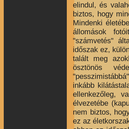
elindul, és val
biztos, hogy min
Mindenki életébe
állomások fotó
"számvetés" ált
időszak ez, külön
talált meg azok
ösztönös véde
"pesszimistábbá" 
inkább kilátásta
ellenkezőleg, v
élvezetébe (kapu
nem biztos, hogy
ez az életkorsza