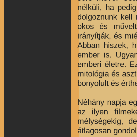
nélküli, ha pedi
dolgoznunk kell 
okos és művelt
irányítják, és m
Abban hiszek, h
ember is. Ugyan
emberi életre. E
mitológia és asz
bonyolult és érth
Néhány napja egy
az ilyen filme
mélységekig, de
átlagosan gondol