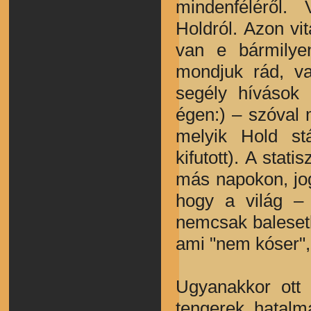
mindenféléről. 
Holdról. Azon vi
van e bármilye
mondjuk rád, vag
segély hívások 
égen:) – szóval 
melyik Hold st
kifutott). A stat
más napokon, jo
hogy a világ – 
nemcsak balesetb
ami "nem kóser"
Ugyanakkor ott
tengerek hatal