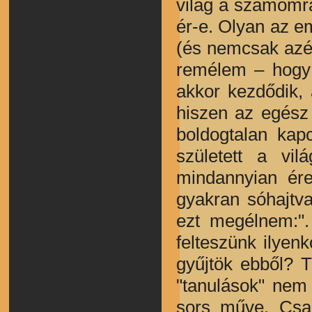
világ a számomra
ér-e. Olyan az e
(és nemcsak azér
remélem – hogy 
akkor kezdődik,
hiszen az egész 
boldogtalan kap
született a vil
mindannyian ére
gyakran sóhajtv
ezt megélnem:"
felteszünk ilyen
gyűjtök ebből? 
"tanulások" nem
sors műve. Csak