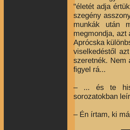
"életét adja értü
szegény asszony
munkák után m
megmondja, azt 
Aprócska különbs
viselkedéstől az
szeretnék. Nem a
figyel rá...
– ... és te h
sorozatokban leí
– Én írtam, ki má