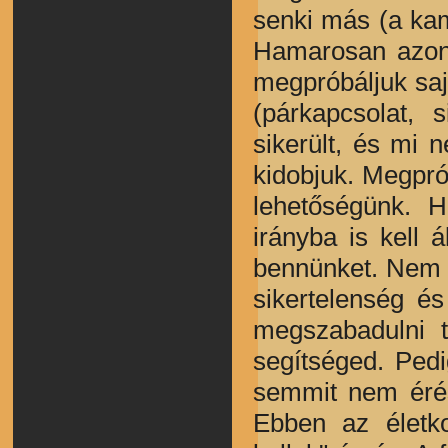
senki más (a kam
Hamarosan azonb
megpróbáljuk saj
(párkapcsolat, 
sikerült, és mi 
kidobjuk. Megpró
lehetőségünk. 
irányba is kell á
bennünket. Nem vé
sikertelenség é
megszabadulni t
segítséged. Ped
semmit nem érés
Ebben az életko