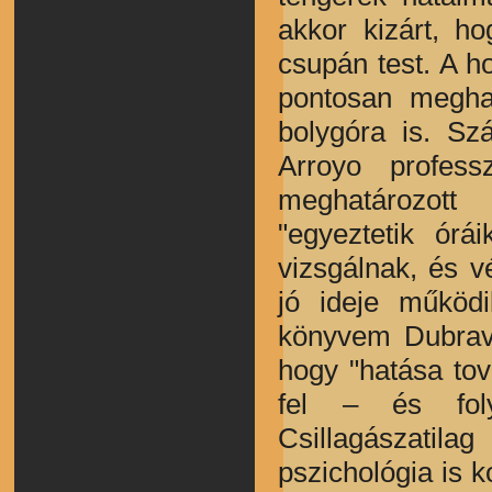
akkor kizárt, h
csupán test. A 
pontosan meghat
bolygóra is. Sz
Arroyo profess
meghatározott
"egyeztetik órá
vizsgálnak, és v
jó ideje működi
könyvem Dubravs
hogy "hatása tov
fel – és foly
Csillagászatil
pszichológia is 