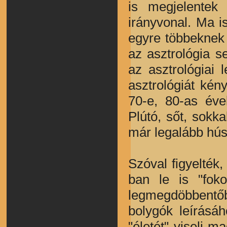
is megjelentek
irányvonal. Ma 
egyre többeknek 
az asztrológia s
az asztrológiai
asztrológiát kény
70-e, 80-as évek
Plútó, sőt, sok
már legalább hús
Szóval figyelték,
ban le is "fok
legmegdöbbentőb
bolygók leírásá
"életét" viseli m