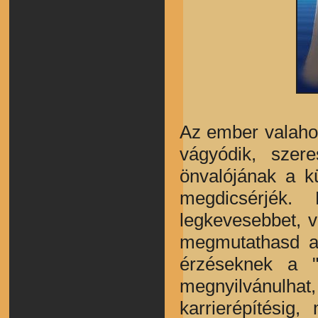
Az ember valahog
vágyódik, szer
önvalójának a k
megdicsérjék
legkevesebbet, 
megmutathasd a 
érzéseknek a "
megnyilvánulh
karrierépítésig