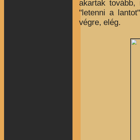
akartak tovább,
"letenni a lant
végre, elég.