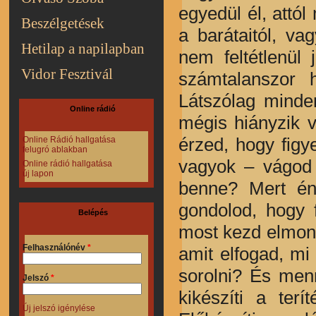
egyedül él, attó
Beszélgetések
a barátaitól, v
Hetilap a napilapban
nem feltétlenül 
Vidor Fesztivál
számtalanszor h
Látszólag minde
Online rádió
mégis hiányzik 
érzed, hogy figy
Online Rádió hallgatása
felugró ablakban
vagyok – vágod 
Online rádió hallgatása
új lapon
benne? Mert én 
gondolod, hogy 
Belépés
most kezd elmond
Felhasználónév
*
amit elfogad, mi
sorolni? És me
Jelszó
*
kikészíti a terí
Új jelszó igénylése