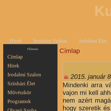
Ku
Hírek
Irodalmi Szalon
Színházi Élet
Címlap
Jelenlegi hely
Főmenü
Címlap
Hírek
Irodalmi Szalon
2015. január 8
Színházi Élet
Mindenki arra v
vajon mi kell ah
Művészkör
nem azért magán
Programok
hogy szeretik és
Olvasó Szoba