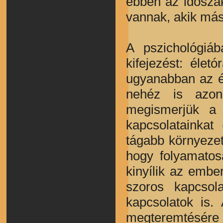
ebben az időszak
vannak, akik más
A pszichológiá
kifejezést: élet
ugyanabban az é
nehéz is azonn
megismerjük a k
kapcsolatainkat
tágabb környezet
hogy folyamatos
kinyílik az embe
szoros kapcsol
kapcsolatok is. 
megteremtésére s