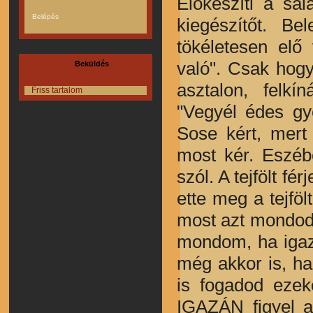
Előkészíti a sal
kiegészítőt. B
tökéletesen elő
való". Csak hogy
Beküldés
asztalon, felkí
Friss tartalom
"Vegyél édes gy
Sose kért, mert
most kér. Eszéb
szól. A tejfölt fé
ette meg a tejföl
most azt mondod
mondom, ha igaz
még akkor is, h
is fogadod eze
IGAZÁN figyel az