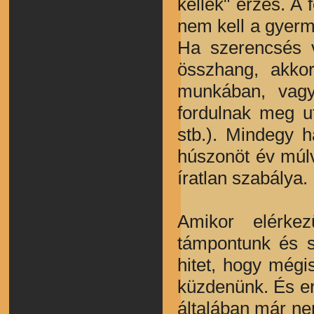
kellek" érzés. A 
nem kell a gyerm
Ha szerencsés 
összhang, akko
munkában, vagy
fordulnak meg u
stb.). Mindegy 
húszonöt év múlv
íratlan szabálya.
Amikor elérke
támpontunk és s
hitet, hogy mégi
küzdenünk. És e
általában már nem