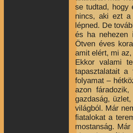
se tudtad, hogy 
nincs, aki ezt 
lépned. De tovább
és ha nehezen i
Ötven éves kora
amit elért, mi az
Ekkor valami te
tapasztalatait a
folyamat – hétkö
azon fáradozik,
gazdaság, üzlet,
világból. Már ne
fiatalokat a ter
mostanság. Már a